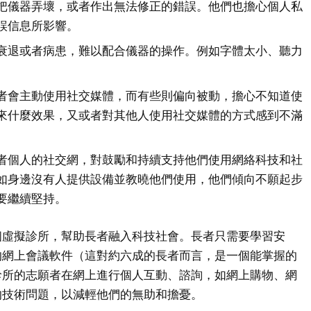
把儀器弄壞，或者作出無法修正的錯誤。他們也擔心個人私
誤信息所影響。
衰退或者病患，難以配合儀器的操作。例如字體太小、聽力
。
者會主動使用社交媒體，而有些則偏向被動，擔心不知道使
來什麼效果，又或者對其他人使用社交媒體的方式感到不滿
者個人的社交網，對鼓勵和持續支持他們使用網絡科技和社
如身邊沒有人提供設備並教曉他們使用，他們傾向不願起步
要繼續堅持。
個虛擬診所，幫助長者融入科技社會。長者只需要學習安
的網上會議軟件（這對約六成的長者而言，是一個能掌握的
診所的志願者在網上進行個人互動、諮詢，如網上購物、網
的技術問題，以減輕他們的無助和擔憂。