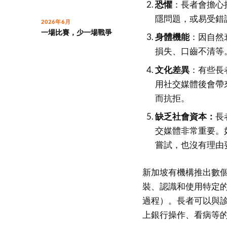
恐懼
：長者會擔心
隱問題，或易受錯
2026年6月
一場比賽，少一場戰爭
身體機能
：因自然
損失、口齒不清等
文化差異
：有些長
用社交媒體後會帶
而抗拒。
缺乏社會資本：
長
交媒體非常重要。
嘗試，也沒有理由
新加坡有機構推出數
裝、認識和使用特定
過程）。長者可以與
上銀行操作、看病等