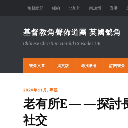
角聲總部
紐約
北加州
南加州
香港
基督教角聲佈道團 英國號角
Chinese Christian Herald Crusades UK
號角文章
揭頁版
尋找教會
訂閱號角
2020年11月
,
專題
老有所E——探討
社交