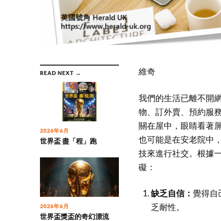
維奇
READ NEXT →
我們的生活已離不開
物、訂外賣、預約服
關在屋中，眼睛看著
2026年6月
也可能是在安老院中
世界盃 盡「程」跑
技來進行社交。根據
礙：
缺乏自信：
覺得自
乏耐性。
2026年6月
世界盃獎盃的奇幻漂流