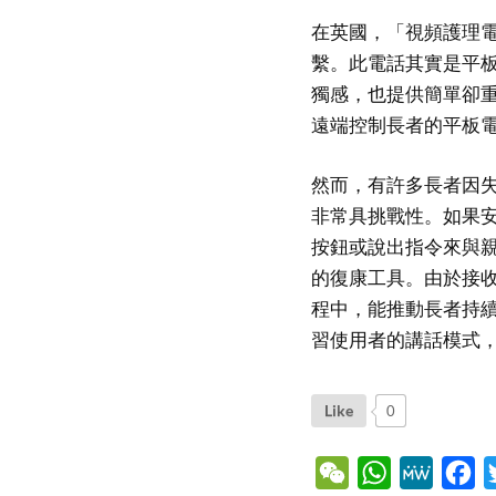
在英國，「視頻護理電話(
繫。此電話其實是平
獨感，也提供簡單卻
遠端控制長者的平板
然而，有許多長者因
非常具挑戰性。如果
按鈕或說出指令來與
的復康工具。由於接
程中，能推動長者持
習使用者的講話模式
Like
0
WeChat
WhatsApp
MeWe
Fa