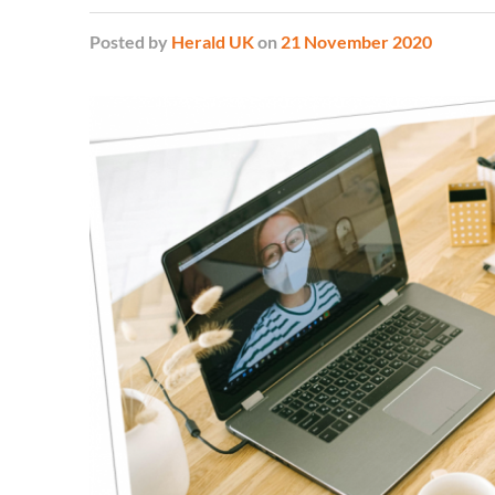
Posted
by
Herald UK
on
21 November 2020