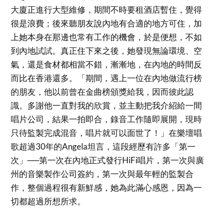
大廈正進行大型維修，期間不時要租酒店暫住，覺得
很是浪費；後來聽朋友說內地有合適的地方可住，加
上她本身在那邊也常有工作的機會，於是便想，不如
到內地試試。真正住下來之後，她發現無論環境、空
氣，還是食材都相當不錯，漸漸地，在內地的時間反
而比在香港還多。「期間，遇上一位在內地做流行榜
的朋友，他以前曾在金曲榜頒獎給我，因而彼此認
識。多謝他一直對我的欣賞，並主動把我介紹給一間
唱片公司，結果一拍即合，錄音工作隨即展開，現時
只待監製完成混音，唱片就可以面世了！」在樂壇唱
歌超過30年的Angela坦言，這段經歷有許多「第一
次」──第一次在內地正式發行HiFi唱片，第一次與廣
州的音樂製作公司簽約，第一次與最年輕的監製合
作，整個過程很有新鮮感，她為此滿心感恩，因為一
切都超過所想所求。