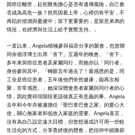
因癌症離世，起初難免擔心是否有遺傳風險，自己會
否成為高危一族？然而因着上帝，心裡仍有平安，不
再陷於猜測與憂慮中；當下更重要的，是留意弟弟的
情況，在經濟與生活上給予實際支持。」
一直以來，Angela積極參與福音分享的聚會，也曾聯
同余德淳博士出席「舍下」五週年的晚會。「舍下」
多年來與癌症患者及家屬同行，而她亦以「同行者」
身份參與其中。「轉眼五年過去了！最感恩的是，同
工全是癌症患者，五年後他們依然健康，能再次相
聚，非常感恩。」她深深體會患者家屬與同行者的心
情，因此覺得現階段更該做真正有意義的事。Angela
去年和今年亦被邀擔任「聖巴拿巴會之家」的愛心大
使，關心無家者和低收入家庭的需要。Angela直言，
沒有為自己設定遠大目標，但曾想過或許可用一些較
生活化的方式，分享查經後的體會，把信仰中細微卻