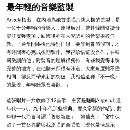
最年輕的音樂監製
Angela指出，在內地為她首張唱片挑大樑的監製，是
一位十分年輕的音樂人，原籍廣州，曾赴韓國修讀音
樂並屢獲獎項，回國後亦在大學認可的音樂學校任
教。「通常開學後他特別忙碌，要等到春節假期，才
有時間專心完成後期製作。我很珍惜這次合作，在韓
國受訓的他，對聲音的理解很獨特，有些我覺得未臻
完善的地方，在他聽來卻很有味道。大家角度雖不盡
相同，卻反而帶來新的突破，我相信這種『不一樣』
的呈現，年輕聽眾會喜歡。」
這張唱片一共收錄了12首歌，主要是翻唱Angela出道
年代──八、九十年代那些經典、歷久常新的作品，對
年輕一代而言可謂「舊歌新聽」。她補充：「當中保
留了一首蔡興麟與我原唱的合唱歌〈現代愛情啟示