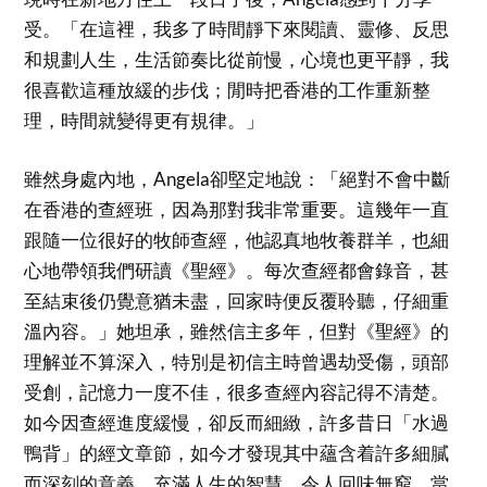
受。「在這裡，我多了時間靜下來閱讀、靈修、反思
和規劃人生，生活節奏比從前慢，心境也更平靜，我
很喜歡這種放緩的步伐；閒時把香港的工作重新整
理，時間就變得更有規律。」
雖然身處內地，Angela卻堅定地說：「絕對不會中斷
在香港的查經班，因為那對我非常重要。這幾年一直
跟隨一位很好的牧師查經，他認真地牧養群羊，也細
心地帶領我們研讀《聖經》。每次查經都會錄音，甚
至結束後仍覺意猶未盡，回家時便反覆聆聽，仔細重
溫內容。」她坦承，雖然信主多年，但對《聖經》的
理解並不算深入，特別是初信主時曾遇劫受傷，頭部
受創，記憶力一度不佳，很多查經內容記得不清楚。
如今因查經進度緩慢，卻反而細緻，許多昔日「水過
鴨背」的經文章節，如今才發現其中蘊含着許多細膩
而深刻的意義，充滿人生的智慧，令人回味無窮。當