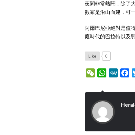
夜間非常熱鬧，除了
數家是沿山而建，可
阿爾巴尼亞絕對是值
庭時代的巴拉特以及
Like
0
WeChat
WhatsApp
MeWe
Fa
Heral