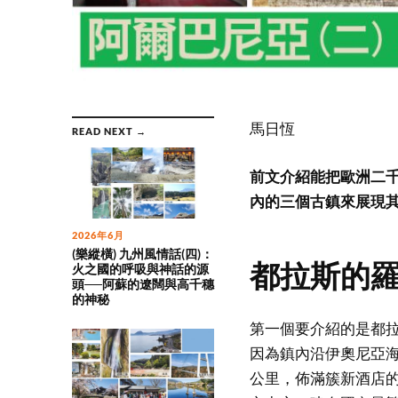
馬日恆
READ NEXT →
前文介紹能把歐洲二
內的三個古鎮來展現
2026年6月
(樂縱橫) 九州風情話(四)：
都拉斯的
火之國的呼吸與神話的源
頭──阿蘇的遼闊與高千穗
的神秘
第一個要介紹的是都拉斯
因為鎮內沿伊奧尼亞海
公里，佈滿簇新酒店