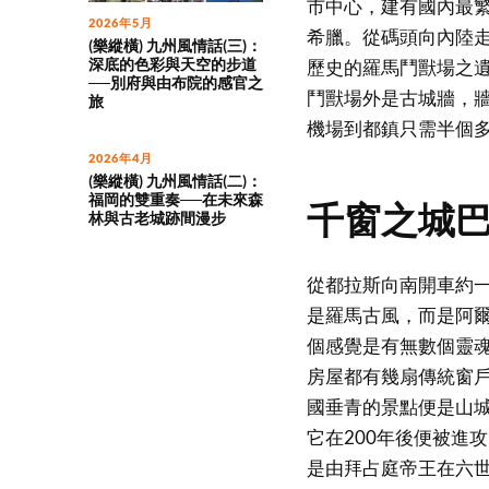
市中心，建有國內最
2026年5月
希臘。從碼頭向內陸
(樂縱橫) 九州風情話(三)：
深底的色彩與天空的步道
歷史的羅馬鬥獸場之
──別府與由布院的感官之
鬥獸場外是古城牆，牆外
旅
機場到都鎮只需半個
2026年4月
(樂縱橫) 九州風情話(二)：
福岡的雙重奏──在未來森
千窗之城
林與古老城跡間漫步
從都拉斯向南開車約一
是羅馬古風，而是阿
個感覺是有無數個靈
房屋都有幾扇傳統窗
國垂青的景點便是山
它在200年後便被進
是由拜占庭帝王在六世