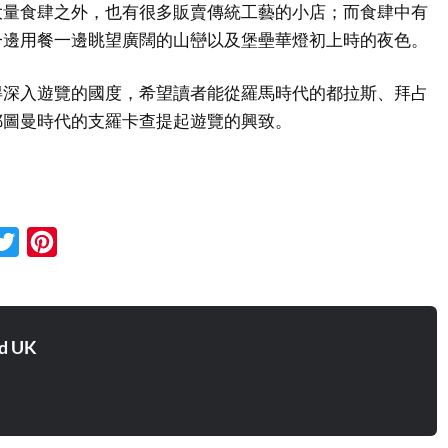
大量食肆之外，也有很多販賣傳統工藝的小店；而食肆中有
一邊用餐一邊眺望廣闊的山巒以及堡壘華燈初上時的夜色。
得深入遊覽的國度，希望讀者能從羅馬時代的都拉斯、拜占
鄂圖曼時代的支羅卡查提起遊覽的興致。
cebook
Twitter
Pinterest
d UK