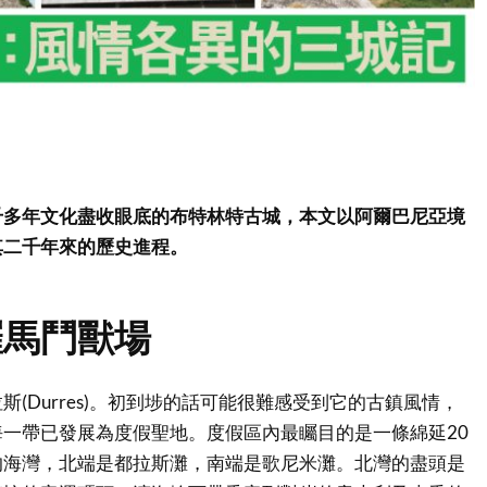
千多年文化盡收眼底的布特林特古城，本文以阿爾巴尼亞境
其二千年來的歷史進程。
羅馬鬥獸場
(Durres)。初到埗的話可能很難感受到它的古鎮風情，
一帶已發展為度假聖地。度假區內最矚目的是一條綿延20
的海灣，北端是都拉斯灘，南端是歌尼米灘。北灣的盡頭是