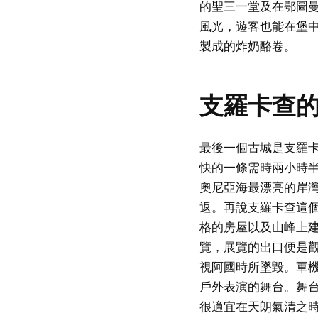
的聖三一堂及在鄂圖
風光，遊客也能在堡
製成的炸奶酪卷。
支羅卡查
最後一個古城是支羅卡查
快的一條需時兩小時
奧尼亞海最漂亮的岸灣山
返。再說支羅卡查這
格的房屋以及山峰上建
覽，展覽的出口便是
視阿國時所墜毀。軍
戶外表演的舞台。舞
很適宜在天朗氣清之