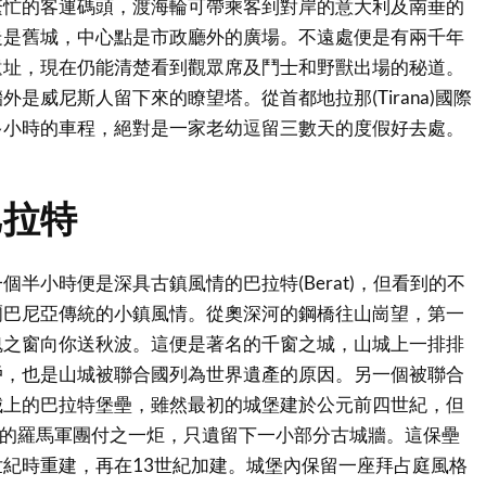
繁忙的客運碼頭，渡海輪可帶乘客到對岸的意大利及南垂的
走是舊城，中心點是市政廳外的廣場。不遠處便是有兩千年
遺址，現在仍能清楚看到觀眾席及鬥士和野獸出場的秘道。
是威尼斯人留下來的瞭望塔。從首都地拉那(Tirana)國際
多小時的車程，絕對是一家老幼逗留三數天的度假好去處。
巴拉特
個半小時便是深具古鎮風情的巴拉特(Berat)，但看到的不
爾巴尼亞傳統的小鎮風情。從奧深河的鋼橋往山崗望，第一
魂之窗向你送秋波。這便是著名的千窗之城，山城上一排排
戶，也是山城被聯合國列為世界遺產的原因。另一個被聯合
城上的巴拉特堡壘，雖然最初的城堡建於公元前四世紀，但
攻的羅馬軍團付之一炬，只遺留下一小部分古城牆。這保壘
紀時重建，再在13世紀加建。城堡內保留一座拜占庭風格