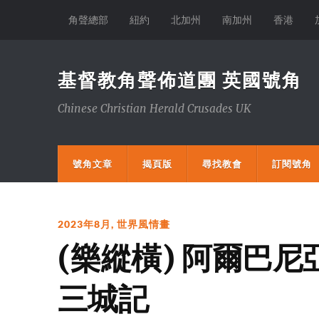
角聲總部
紐約
北加州
南加州
香港
基督教角聲佈道團 英國號角
Chinese Christian Herald Crusades UK
號角文章
揭頁版
尋找教會
訂閱號角
2023年8月
,
世界風情畫
(樂縱橫) 阿爾巴
三城記