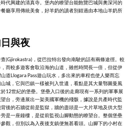
曼時代興建的清真寺。堡內的瞭望台能飽覽巴城與奧深河的
中餐廳享用傳統美食，好羊奶的讀者別錯過由本地山羊奶所
的日與夜
(Gjirokastra)，從巴拉特出發向南駛的話有兩條途徑。較
半，而較多遊客會取沿海的山道，雖然時間長一倍，但從伊
道Llogara Pass遊山玩水，多出來的車程也使人樂而忘
個山城，它與巴鎮一樣被列入世遺，看點是其大量鄂圖曼風
於12世紀的堡壘。堡壘入口後的走廊現有一系列的軍事展
觀望台，旁邊展出一架美國軍機的殘骸，據說是共產時代監
機背後的石牆從前是監獄，牆的盡頭是一大片草地及供大型
台旁是一座鐘樓，是從前監視山腳動態的瞭望台。整個堡壘
時參觀，但別以為入夜後支鎮便無甚看頭。山腳下的小村在