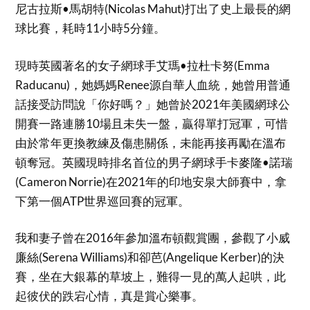
尼古拉斯•馬胡特(Nicolas Mahut)打出了史上最長的網
球比賽，耗時11小時5分鐘。
現時英國著名的女子網球手艾瑪•拉杜卡努(Emma
Raducanu)，她媽媽Renee源自華人血統，她曾用普通
話接受訪問說「你好嗎？」她曾於2021年美國網球公
開賽一路連勝10場且未失一盤，贏得單打冠軍，可惜
由於常年更換教練及傷患關係，未能再接再勵在溫布
頓奪冠。英國現時排名首位的男子網球手卡麥隆•諾瑞
(Cameron Norrie)在2021年的印地安泉大師賽中，拿
下第一個ATP世界巡回賽的冠軍。
我和妻子曾在2016年參加溫布頓觀賞團，參觀了小威
廉絲(Serena Williams)和卻芭(Angelique Kerber)的決
賽，坐在大銀幕的草坡上，難得一見的萬人起哄，此
起彼伏的跌宕心情，真是賞心樂事。