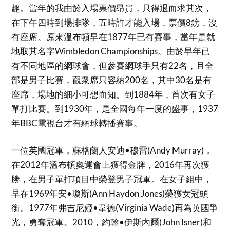
趣。當年的我由於入場票價昂貴，只得退而求其次，
在下午四時到場排隊，五時許才能入場，票價8鎊，沒
有座席。原來溫布頓早在1877年已有賽事，當年是就
地取其名字Wimbledon Championships。由於早年已
有不同地區的網球會，但參賽網球手只有22名，且全
部是男子比賽，觀衆席只容納200名，其中30名是有
座席，場地的細小可想而知。到1884年，首次有女子
單打比賽。到1930年，是全國每年一度的盛事，1937
年BBC電視台才有網球轉播賽事。
一位英國冠軍，蘇格蘭人安迪•穆雷(Andy Murray)，
在2012年溫布頓奧運會上獲得金牌，2016年再次獲
勝，在男子單打項目中榮登男子冠軍。在女子組中，
早在1969年安•瓊斯(Ann Haydon Jones)榮獲女冠頭
銜。1977年弗吉尼婭•韋德(Virginia Wade)再為英國爭
光，勇奪冠軍。2010，約翰•伊斯內爾(John Isner)和