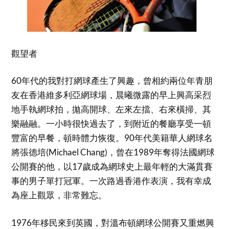
觀望者
60年代的我對打網球產生了興趣，曾相約兩位年青朋
友在香港維多利亞網球場，晨曦微露的早上興高采烈
地手執網球拍，拋高開球、左來左擋、右來橫掃、其
樂融融。一小時很快過去了，到附近的餐廳享受一頓
豐富的早餐，頓時體力恢復。90年代美籍華人網球名
將張德培(Michael Chang)，曾在1989年奪得法國網球
公開賽的他，以17歲成為網球史上最年輕的大滿貫賽
事的男子單打冠軍。一次路過香港作表演，我有幸成
為座上觀眾，非常難忘。
1976年移民來到英國，對溫布頓網球公開賽又重燃興