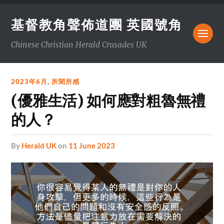
基督教角聲佈道團 英國號角
Chinese Christian Herald Crusades UK
2023年6月
,
所聞所感
(優雅生活) 如何應對粗魯無禮
的人？
by
Herald UK
on
11 June 2023