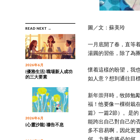
圖／文：蘇美玲
READ NEXT →
一月底開了春，直等
湯圓的習俗，除了為
2026年6月
懷着這樣的盼望，我
(優雅生活) 職場新人成功
的三大要素
如人意？想到通往目
新年崇拜時，牧師勉
福！他要像一棵樹栽在
篇》一篇2節）。是
2026年6月
能跨出自己對自己的
(心靈沙龍) 禱告不息
多不容易啊，因此更
何，力量也將必如何