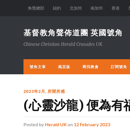
角聲總部
紐約
北加州
南加州
香港
基督教角聲佈道團 英國號角
Chinese Christian Herald Crusades UK
號角文章
揭頁版
尋找教會
訂閱號角
2023年2月
,
所聞所感
(心靈沙龍) 便為有
Posted
by
Herald UK
on
12 February 2023