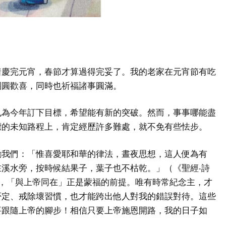
着慶完元宵，春節才算過得完妥了。我的老家在元宵節有吃
團圓歡喜，同時也祈福諸事圓滿。
也為今年訂下目標，希望能有新的突破。然而，事事哪能盡
標的未知路程上，肯定經歷許多難處，就不免有些怯步。
勵我們：「惟喜愛耶和華的律法，晝夜思想，這人便為有
溪水旁，按時候結果子，葉子也不枯乾。」（《聖經‧詩
的，「與上帝同在」正是蒙福的前提。唯有時常紀念主，才
否定、戒除壞習慣，也才能跨出他人對我的錯誤對待。這些
要跟隨上帝的腳步！相信只要上帝施恩開路，我的日子如
。