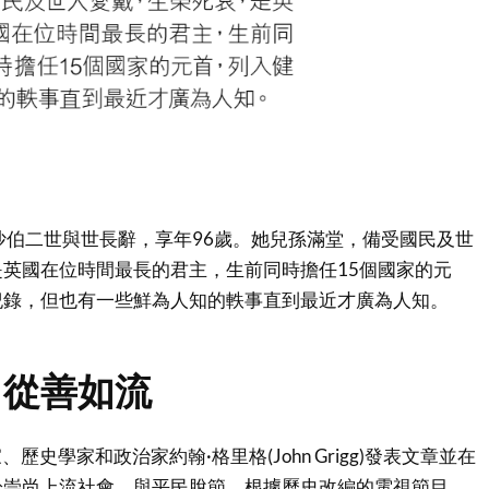
沙伯二世與世長辭，享年96歲。她兒孫滿堂，備受國民及世
英國在位時間最長的君主，生前同時擔任15個國家的元
紀錄，但也有一些鮮為人知的軼事直到最近才廣為人知。
，從善如流
、歷史學家和政治家約翰·格里格(John Grigg)發表文章並在
於崇尚上流社會，與平民脫節。根據歷史改編的電視節目