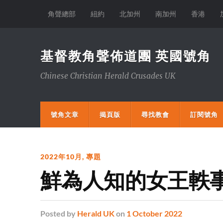
角聲總部
紐約
北加州
南加州
香港
基督教角聲佈道團 英國號角
Chinese Christian Herald Crusades UK
號角文章
揭頁版
尋找教會
訂閱號角
2022年10月
,
專題
鮮為人知的女王軼
Posted
by
Herald UK
on
1 October 2022