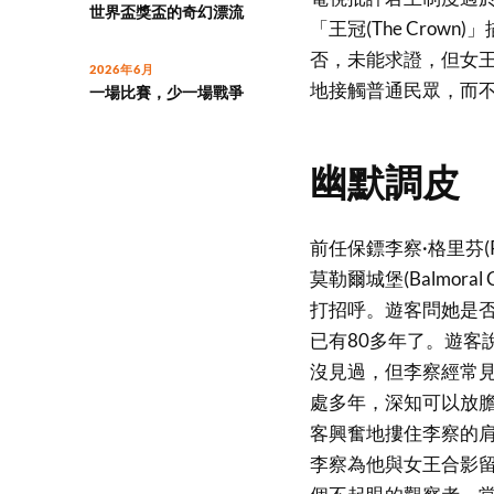
世界盃獎盃的奇幻漂流
「王冠(The Cro
否，未能求證，但女
2026年6月
地接觸普通民眾，而
一場比賽，少一場戰爭
幽默調皮
前任保鏢李察·格里芬(R
莫勒爾城堡(Balmor
打招呼。遊客問她是
已有80多年了。遊客
沒見過，但李察經常
處多年，深知可以放
客興奮地摟住李察的
李察為他與女王合影