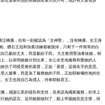
當那位遊客向他的美國朋友展示照片時，或許有人會告訴
！
被廣泛轉播，但有一刻被認為「太神聖」，沒有轉播。女王身
長袍、鑽石王冠和加冕項鍊都被脫掉，只剩下一件簡單的白
自己獻給丈夫，而是獻給子民。 大主教用聖油膏抹她，倒
頭上，以表明她被分別出來，全心全意地服務和愛她的人
她效仿了同樣受膏的基督，正如「基督」這個名字的意思。
是受人服事，而是為了服務她的子民，正如耶穌犧牲祂的生
生。女王也視自己為僕人，侍奉耶穌君王。
廣播，感謝公眾的禱告和支持，並承諾為國家服務，祈求上
履行她的諾言。這些她都做到了，願上帝賜她安息主懷，得