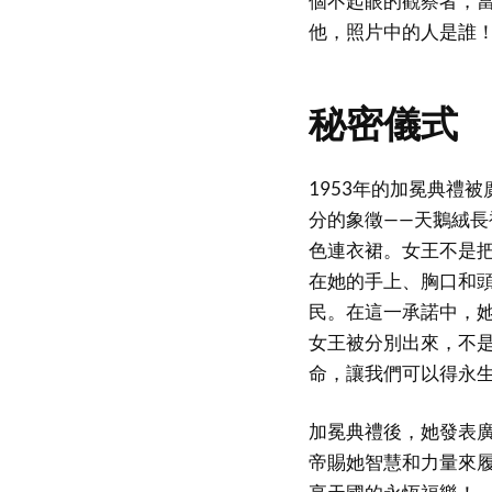
個不起眼的觀察者，
他，照片中的人是誰
秘密儀式
1953年的加冕典禮
分的象徵——天鵝絨
色連衣裙。女王不是把
在她的手上、胸口和
民。在這一承諾中，
女王被分別出來，不
命，讓我們可以得永
加冕典禮後，她發表
帝賜她智慧和力量來