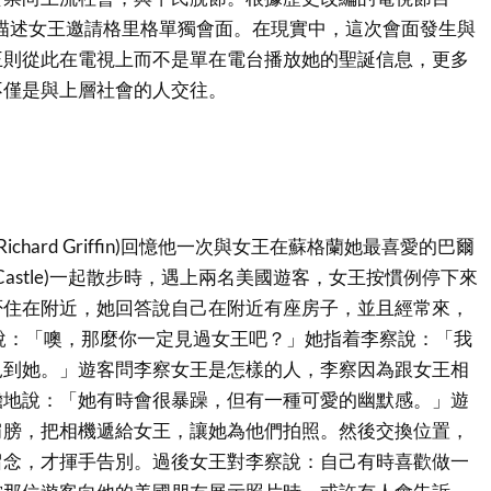
wn)」描述女王邀請格里格單獨會面。在現實中，這次會面發生與
王則從此在電視上而不是單在電台播放她的聖誕信息，更多
不僅是與上層社會的人交往。
ichard Griffin)回憶他一次與女王在蘇格蘭她最喜愛的巴爾
al Castle)一起散步時，遇上兩名美國遊客，女王按慣例停下來
否住在附近，她回答說自己在附近有座房子，並且經常來，
說：「噢，那麼你一定見過女王吧？」她指着李察說：「我
見到她。」遊客問李察女王是怎樣的人，李察因為跟女王相
膽地說：「她有時會很暴躁，但有一種可愛的幽默感。」遊
肩膀，把相機遞給女王，讓她為他們拍照。然後交換位置，
留念，才揮手告別。過後女王對李察說：自己有時喜歡做一