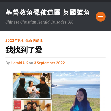
基督教角聲佈道團 英國號角
Chinese Christian Herald Crusades UK
2022年9月
,
生命的旋律
我找到了愛
by
Herald UK
on
3 September 2022