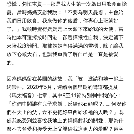
恐慌，匆忙屯貨——那是我人生第一次為日用飲食而擔
憂。當時媽媽安慰我說：「不要為明天憂慮，主會給
我們日用飲食。我來做你的後盾，你專心上班就好
了。」我頓時覺得媽媽是上天派下來給我的天使，當
時她本可選擇按時回港，卻選擇犧牲自我，決定留下
來陪我度難關。那被媽媽塞得滿滿的雪櫃，除了讓我
放下心頭大石，也讓我重新了解自己是一直是被愛
的。
因為媽媽留在英國的緣故，我「被」邀請和她一起上
網崇拜。2020年5月，連續兩個星期的講道都提及
《馬太福音》七章，其中9至11節特別刺中我的心：
「你們中間誰有兒子求餅，反給他石頭呢？…… 何況你
們在天上的父，豈不更把好東西給求祂的人嗎？」既
然我感受到並喜悅我地上的媽媽對我的關愛，那為什
麼不去領受和接受天上父親給我這更大的愛呢？這兩