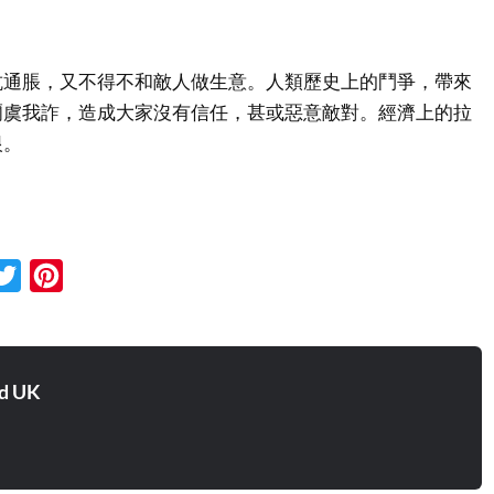
抗通脹，又不得不和敵人做生意。人類歷史上的鬥爭，帶來
爾虞我詐，造成大家沒有信任，甚或惡意敵對。經濟上的拉
恨。
cebook
Twitter
Pinterest
d UK