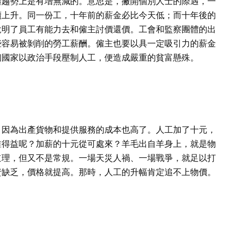
體趨勢上是有增無減的。意思是，撇開個別人士的際遇，一
續上升。同一份工，十年前的薪金必比今天低；而十年後的
說明了員工有能力去和僱主討價還價。工會和監察團體的出
些容易被剝削的勞工薪酬。僱主也要以具一定吸引力的薪金
個國家以政治手段壓制人工，便造成嚴重的貧富懸殊。
，因為出產貨物和提供服務的成本也高了。人工加了十元，
誰得益呢？加薪的十元從可處來？羊毛出自羊身上，就是物
道理，但又不是常規。一場天災人禍、一場戰爭，就足以打
資缺乏，價格就提高。那時，人工的升幅肯定追不上物價。