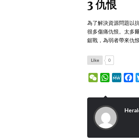
3 仇恨
為了解決資源問題以
很多傷痛仇恨。太多
鋸戰，為弱者帶來仇
Like
0
WeChat
WhatsApp
MeWe
Fa
Heral