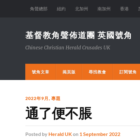
角聲總部
紐約
北加州
南加州
香港
基督教角聲佈道團 英國號角
Chinese Christian Herald Crusades UK
號角文章
揭頁版
尋找教會
訂閱號角
2022年9月
,
專題
通了便不脹
Posted
by
Herald UK
on
1 September 2022