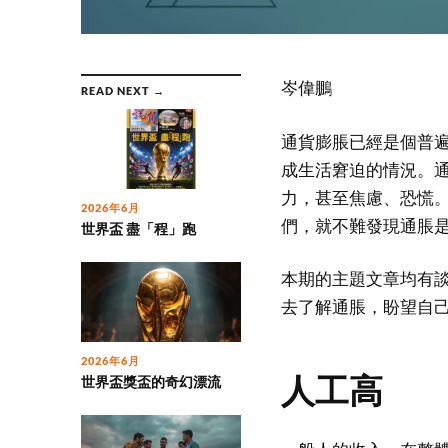
岑偉鵬
READ NEXT →
通貨膨脹已經是個普
成生活窘迫的情況。
力，甚至焦慮、恐慌
2026年6月
們，就不難發現通脹
世界盃 盡「程」跑
本期的主題文章均有
去了解通脹，盼望自
2026年6月
人工高
世界盃獎盃的奇幻漂流