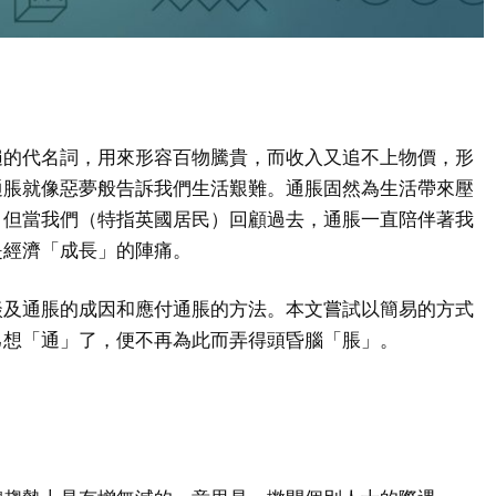
遍的代名詞，用來形容百物騰貴，而收入又追不上物價，形
通脹就像惡夢般告訴我們生活艱難。通脹固然為生活帶來壓
。但當我們（特指英國居民）回顧過去，通脹一直陪伴著我
是經濟「成長」的陣痛。
談及通脹的成因和應付通脹的方法。本文嘗試以簡易的方式
己想「通」了，便不再為此而弄得頭昏腦「脹」。