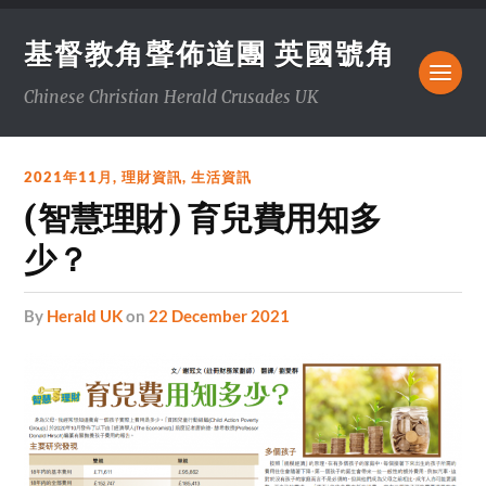
基督教角聲佈道團 英國號角
Chinese Christian Herald Crusades UK
2021年11月
,
理財資訊
,
生活資訊
(智慧理財) 育兒費用知多
少？
by
Herald UK
on
22 December 2021