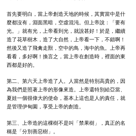
首先要明白，當上帝創造天地的時候，其實當中是什
麼都沒有，淵面黑暗，空虛混沌。但上帝說：「要有
光。」就有光，上帝看到光，就說甚好！於是，繼續
造了花草樹木，造了大自然，上帝看一下，不錯啊！
然後又造了飛禽走獸，空中的鳥，海中的魚。上帝再
看看，多好啊！換言之，當上帝在創造時，裡面的東
西都是好的。
第二、第六天上帝造了人。人當然是特別高貴的，因
為我們是照著上帝的形像來造。上帝還特別給亞當、
夏娃一個很偉大的使命，基本上這也是人的責任，就
是管理伊甸園，享受上帝的創造。
第三、上帝造的這棵樹不是叫「禁果樹」，真正的名
稱是「分別善惡樹」。