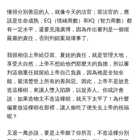
懂得分別善惡的人，就像今天的法官；當法官的，應
該是生命成熟，EQ（情緒商數）和IQ（智力商數）都
有一定水平，還要見識廣博，因為作出審判是一個很
嚴肅的責任，否則判錯案就壞事了。
我很相信上帝給亞當、夏娃的責任，就是管理大地，
享受大自然，上帝不想給他們那麼大的負擔，所以審
判這個重任就留給上帝自己負責，因為祂是全知全
能，最清楚世上所有的善與惡。因此，上帝不是故意
造這棵樹，來讓人墮入陷阱，以捉弄人。你或許會
說：如果造物主不造這棵樹，就天下太平了！為什麼
偏要放這棵樹在那裡，讓人偷吃了便失去上帝的祝福
呢？
又退一萬步說，要是上帝聽了你所言，不造這棵分別