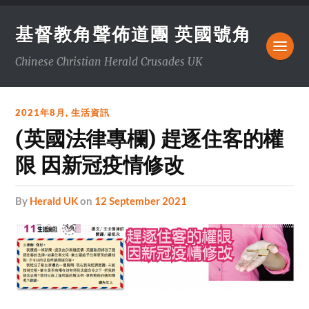
基督教角聲佈道團 英國號角
Chinese Christian Herald Crusades UK
2021年8月
,
生活資訊
(英國法律專欄) 趕逐住客的權
限 因新冠疫情修改
by
Herald UK
on
12 September 2021