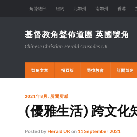
角聲總部
紐約
北加州
南加州
香港
基督教角聲佈道團 英國號角
Chinese Christian Herald Crusades UK
號角文章
揭頁版
尋找教會
訂閱號角
2021年8月
,
所聞所感
(優雅生活) 跨文化
Posted
by
Herald UK
on
11 September 2021