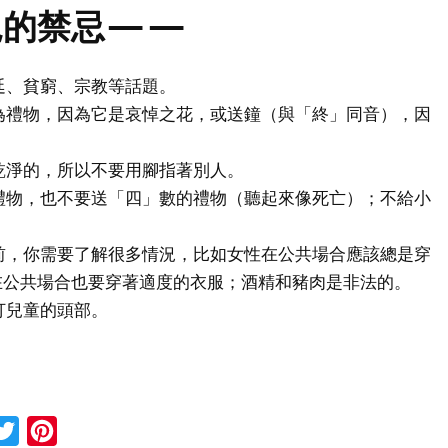
見的禁忌——
廷、貧窮、宗教等話題。
為禮物，因為它是哀悼之花，或送鐘（與「終」同音），因
乾淨的，所以不要用腳指著別人。
禮物，也不要送「四」數的禮物（聽起來像死亡）；不給小
前，你需要了解很多情況，比如女性在公共場合應該總是穿
在公共場合也要穿著適度的衣服；酒精和豬肉是非法的。
打兒童的頭部。
cebook
Twitter
Pinterest