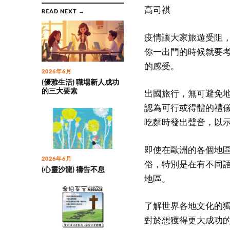
高司祺
READ NEXT →
疫情讓大家旅遊受阻
你一出門的時候就要
的感受。
2026年6月
(優雅生活) 職場新人成功
的三大要素
出國旅行，無可避免
認為可行或得體的禮
吃麵時發出聲音，以
即使在歐洲的各個地
2026年6月
俗，特別是在有不同
(心靈沙龍) 禱告不息
地區。
了解世界各地文化的
對於想獲得更大成功