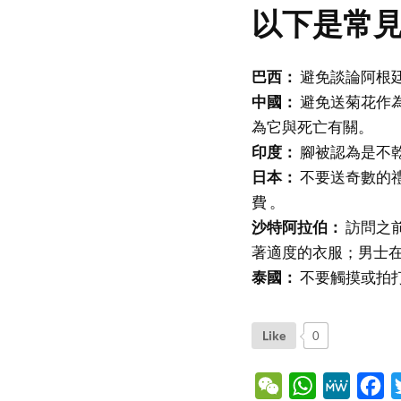
以下是常
巴西：
避免談論阿根
中國：
避免送菊花作
為它與死亡有關。
印度：
腳被認為是不
日本：
不要送奇數的
費 。
沙特阿拉伯：
訪問之
著適度的衣服；男士
泰國：
不要觸摸或拍
Like
0
WeChat
WhatsApp
MeWe
Fa