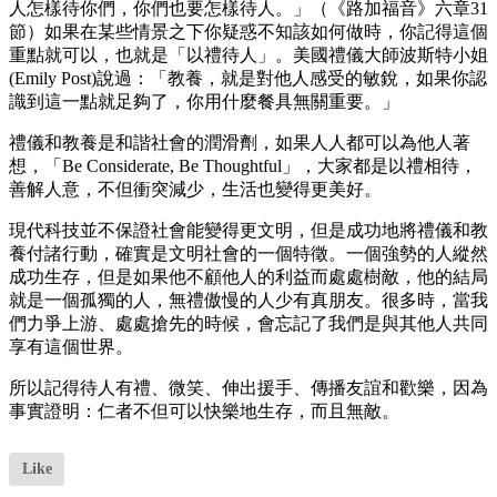
人怎樣待你們，你們也要怎樣待人。」（《路加福音》六章31
節）如果在某些情景之下你疑惑不知該如何做時，你記得這個
重點就可以，也就是「以禮待人」。美國禮儀大師波斯特小姐
(Emily Post)說過：「教養，就是對他人感受的敏銳，如果你認
識到這⼀點就足夠了，你用什麼餐具無關重要。」
禮儀和教養是和諧社會的潤滑劑，如果人人都可以為他人著
想，「Be Considerate, Be Thoughtful」，大家都是以禮相待，
善解人意，不但衝突減少，生活也變得更美好。
現代科技並不保證社會能變得更文明，但是成功地將禮儀和教
養付諸行動，確實是文明社會的一個特徵。一個強勢的人縱然
成功生存，但是如果他不顧他人的利益而處處樹敵，他的結局
就是一個孤獨的人，無禮傲慢的人少有真朋友。很多時，當我
們力爭上游、處處搶先的時候，會忘記了我們是與其他人共同
享有這個世界。
所以記得待人有禮、微笑、伸出援手、傳播友誼和歡樂，因為
事實證明：仁者不但可以快樂地生存，而且無敵。
Like