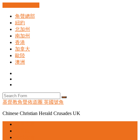
Skip to the content
角聲總部
紐約
北加州
南加州
香港
加拿大
歐陸
澳洲
Facebook
Instagram
Search
Search
基督教角聲佈道團 英國號角
Chinese Christian Herald Crusades UK
號角文章
揭頁版
尋找教會