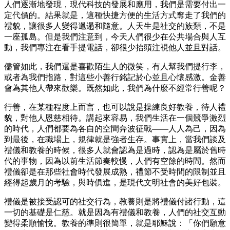
人們逐漸地發現，現代科技的發展和應用，我們是需要付出一
定代價的。結果就是，這種快捷方便的生活方式奪走了我們的
禮貌，讓很多人變得邋遢和隨意。人天生是社交的族類，不是
一座孤島。但是我們注意到，今天人們很少在公共場合與人互
動，我們專注在看手提電話，卻很少抬頭注視他人並且對話。
儘管如此，我們還是喜歡陌生人的微笑，有人幫我們提行李，
或者為我們指路，對這些小善行銘記於心並且心懷感激。金善
會為其他人帶來歡樂。既然如此，我們為什麼不經常行善呢？
行善，在某種程度上而言，也可以說是操練良好教養，待人禮
貌，對他人恩慈相待。講起來容易，我們生活在一個競爭激烈
的時代，人們都要為各自的空間奔波征戰——人人為己，因為
到最後，在職場上，規律就是強者生存。事實上，當我們談及
禮儀和教養的時候，很多人就會認為是過時，認為是屬於舊時
代的事物，因為以前生活節奏較慢，人們有空餘的時間。然而
禮儀卻是在那些社會時代發展成熟，禮節不受時間的限制並且
經得起歲⽉的考驗，與時俱進，是現代文明社會的美好包裝。
禮儀是被接受認可的社交行為，教養則是將禮儀付諸行動，這
⼀切的基礎是仁慈。就是因為有禮儀和教養，人們的社交互動
變得柔順愉悅。教養的準則很簡單，就是耶穌說：「你們願意