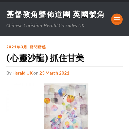
基督教角聲佈道團 英國號角
Chinese Christian Herald Crusades UK
2021年3月
,
所聞所感
(心靈沙龍) 抓住甘美
by
Herald UK
on
23 March 2021