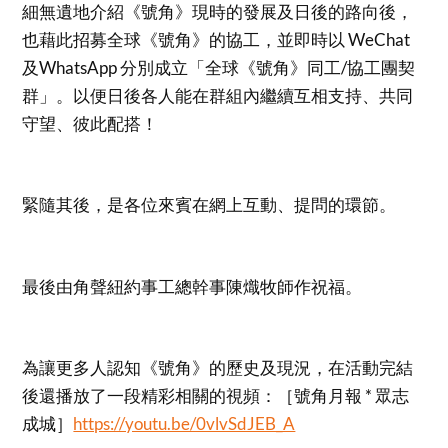
細無遺地介紹《號角》現時的發展及日後的路向後，
也藉此招募全球《號角》的協工，並即時以 WeChat
及WhatsApp 分別成立「全球《號角》同工/協工團契
群」。以便日後各人能在群組內繼續互相支持、共同
守望、彼此配搭！
緊隨其後，是各位來賓在網上互動、提問的環節。
最後由角聲紐約事工總幹事陳熾牧師作祝福。
為讓更多人認知《號角》的歷史及現況，在活動完結
後還播放了一段精彩相關的視頻：［號角月報 * 眾志
成城］
https://youtu.be/0vlvSdJEB_A