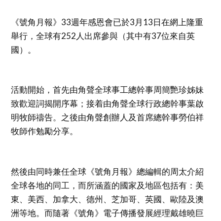
《號角月報》33週年感恩會已於3月13日在網上隆重
舉行，全球有252人出席參與（其中有37位來自英
國）。
活動開始，首先由角聲全球事工總幹事周簡艷珍姊妹
致歡迎詞揭開序幕；接着由角聲全球行政總幹事葉啟
明牧師禱告。之後由角聲創辦人及首席總幹事勞伯祥
牧師作勉勵分享。
然後由同時兼任全球《號角月報》總編輯的周太介紹
全球各地的同工，而所涵蓋的國家及地區包括有：美
東、美西、加拿大、德州、芝加哥、英國、歐陸及澳
洲等地。而隨著《號角》電子傳播發展經理戴雄曉巨