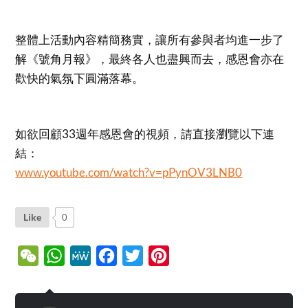
整體上活動內容精簡務實，讓所有參與者均進一步了
解《號角月報》，最終各人也盡興而去，感恩會亦在
歡快的氣氛下圓滿落幕。
如欲回顧33週年感恩會的視頻，請直接瀏覽以下連
結：
www.youtube.com/watch?v=pPynOV3LNB0
Like
0
WeChat
WhatsApp
MeWe
Facebook
Twitter
Pinterest