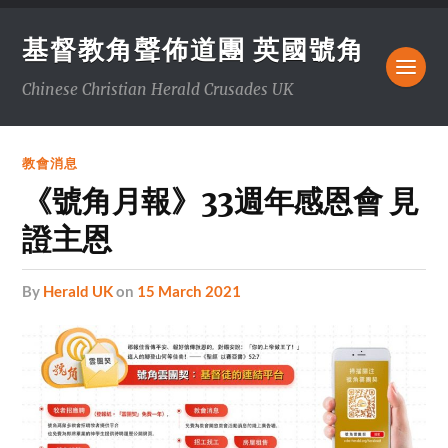
基督教角聲佈道團 英國號角
Chinese Christian Herald Crusades UK
教會消息
《號角月報》33週年感恩會 見
證主恩
by
Herald UK
on
15 March 2021