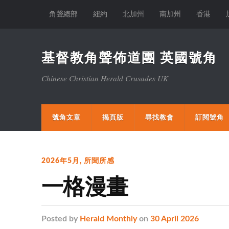
角聲總部
紐約
北加州
南加州
香港
基督教角聲佈道團 英國號角
Chinese Christian Herald Crusades UK
號角文章
揭頁版
尋找教會
訂閱號角
2026年5月
,
所聞所感
一格漫畫
Posted
by
Herald Monthly
on
30 April 2026