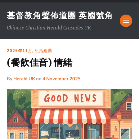
基督教角聲佈道團 英國號角
Chinese Christian Herald Crusades UK
2025年11月
,
生活組曲
(餐飲佳音) 情緒
by
Herald UK
on
4 November 2025