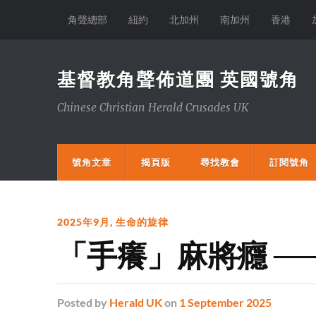
角聲總部
紐約
北加州
南加州
香港
基督教角聲佈道團 英國號角
Chinese Christian Herald Crusades UK
號角文章
揭頁版
尋找教會
訂閱號角
2025年9月
,
生命的旋律
「手癢」麻將癮 ─
Posted
by
Herald UK
on
1 September 2025