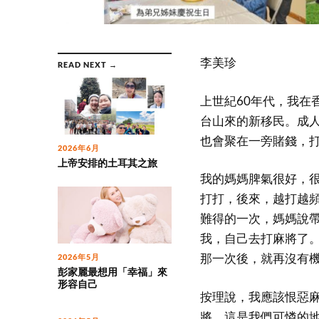
李美珍
READ NEXT →
上世紀60年代，我在
台山來的新移民。成
也會聚在一旁賭錢，
2026年6月
上帝安排的土耳其之旅
我的媽媽脾氣很好，
打打，後來，越打越
難得的一次，媽媽說
我，自己去打麻將了
那一次後，就再沒有
2026年5月
彭家麗最想用「幸福」來
形容自己
按理說，我應該恨惡
將。這是我們可憐的