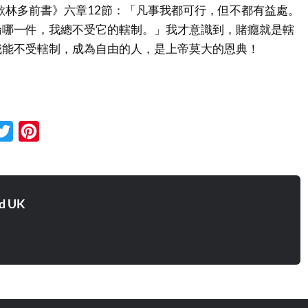
歌林多前書》六章12節：「凡事我都可行，但不都有益處。
論哪一件，我總不受它的轄制。」我才意識到，賭癮就是轄
我能不受轄制，成為自由的人，是上帝莫大的恩典！
cebook
Twitter
Pinterest
d UK