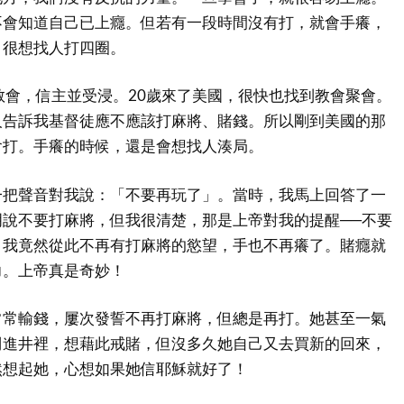
不會知道自己已上癮。但若有一段時間沒有打，就會手癢，
，很想找人打四圈。
教會，信主並受浸。20歲來了美國，很快也找到教會聚會。
人告訴我基督徒應不應該打麻將、賭錢。所以剛到美國的那
會打。手癢的時候，還是會想找人湊局。
一把聲音對我說：「不要再玩了」。當時，我馬上回答了一
說不要打麻將，但我很清楚，那是上帝對我的提醒──不要
，我竟然從此不再有打麻將的慾望，手也不再癢了。賭癮就
力。上帝真是奇妙！
常常輸錢，屢次發誓不再打麻將，但總是再打。她甚至一氣
倒進井裡，想藉此戒賭，但沒多久她自己又去買新的回來，
然想起她，心想如果她信耶穌就好了！