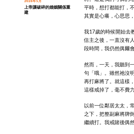
2026年5月
平時，想打都能打，
上帝讓破碎的婚姻關係重
建
其實是心癢，心思思
我17歲的時候開始去
信主之後，一直沒有
段時間，我仍然偶爾
然而，一天，我聽到
句「哦」。雖然祂沒明
再打麻將了。就這樣
這樣戒掉了，毫不費
以前一位鄰居太太，
之下，把整副麻將牌
繼續打。我戒賭後偶