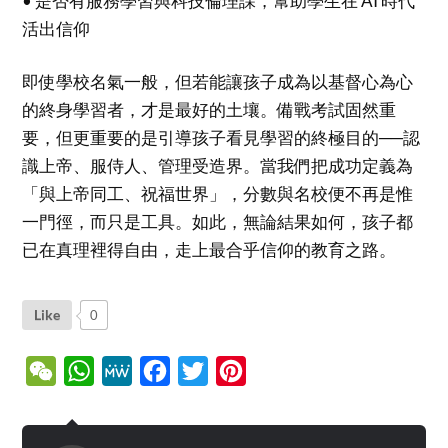
• 是否有服務學習與科技倫理課，幫助學生在 AI 時代
活出信仰
即使學校名氣一般，但若能讓孩子成為以基督心為心
的終身學習者，才是最好的土壤。備戰考試固然重
要，但更重要的是引導孩子看見學習的終極目的──認
識上帝、服侍人、管理受造界。當我們把成功定義為
「與上帝同工、祝福世界」，分數與名校便不再是惟
一門徑，而只是工具。如此，無論結果如何，孩子都
已在真理裡得自由，走上最合乎信仰的教育之路。
Like
0
WeChat
WhatsApp
MeWe
Facebook
Twitter
Pinterest