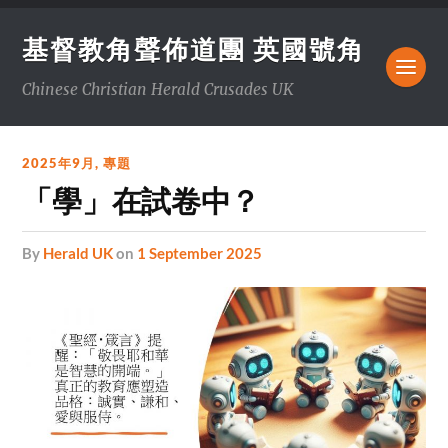
基督教角聲佈道團 英國號角
Chinese Christian Herald Crusades UK
2025年9月
,
專題
「學」在試卷中？
by
Herald UK
on
1 September 2025