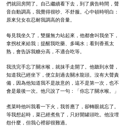
們就回房間了。自己繼續看下去，到了廣告時間，聲
音自動調高，我覺得很吵、不舒服。心中頓時明白：
原來兒女在忍耐我調高的音量。
每見我坐久了，雙腿無力站起來，他都會叫我坐下，
拿拐杖來給我；提醒我吃藥、多喝水；看到香蕉太
熟，會告訴我糖分高，不適合吃等。
我洗完手忘了關水喉，就抹手走開了。他聽到水聲，
知道我已經坐下，便立刻過去關水龍頭。沒有大聲責
備，因為他知道我不是故意的，這不是第一次，也不
會是最後一次。他只說了一句：「你忘了關水喉。」
煮菜時他叫我看一下火，我答應了，卻轉眼就忘了。
等我想起時，菜已經煮焦了，只好開罐頭吃。他沒埋
怨什麼，但我心裡卻很難過。