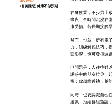
2026年5月
(耆英隨想) 健康不似預期
在餐飲業，不少男士
晝夜，全時間沉浸在
康受損。若長期接觸
然而，也並非所有電
力，訓練解難技巧，
面影響，也可發揮遊
但問題是，人往往難
誘惑中的朋友拉你一
帝；你越靠近祂，越
同時，也要認識自己
遊戲，拒絕群組邀請