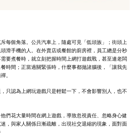
充斥每個角落。公共汽車上，隨處可見「低頭族」；街頭上
低頭滑手機的人。在外賣店或餐館的廚房裡，員工總是分秒
不需要煮餐時，就立刻把握時間上網打遊戲戰，甚至連老闆
出餐時間；正當過關緊張時，什麼事都拋諸腦後，「讓我先
頭禪。
題，只認為上網玩遊戲只是輕鬆一下，不會影響別人，也不
，他們花大量時間在網上遊戲，導致忽視責任、忽略身心健
沉迷，與家人關係日漸疏離，出現社交退縮的現象，面對面
降。