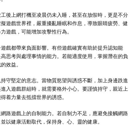
放工後上網打機至凌晨仍未入睡，甚至在放假時，更是不分
虛擬遊戲世界裡，嚴重擾亂睡眠和作息，導致眼睛疲勞、健
暴力遊戲，可能增加攻擊性行為。
子遊戲都帶來負面影響。有些遊戲確實有助於提升認知能
提高思考與處理事情的能力。若能適度使用，掌握潛在的負
戲的效益。
以持守堅定的意志。當物質慾望與誘惑不斷，加上身邊跌進
起進入遊戲群組時，就需要格外小心。要謹慎持守，親近上
能得着力量去抵擋世界的誘惑。
在網路遊戲上的自制能力。若自制力不足，應避免接觸網路
，並以健康活動取代，保持身、心、靈的健康。