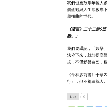
我們也應鼓勵年輕人
價值觀與人生觀教導
越扭曲的世代。
《箴言》二十二篇6
離。」
我們要𧫴記，「娛樂
法停下來，就該提高
拔，不僅影響自己，
《哥林多前書》十章2
行』，但不都造就人
Like
0