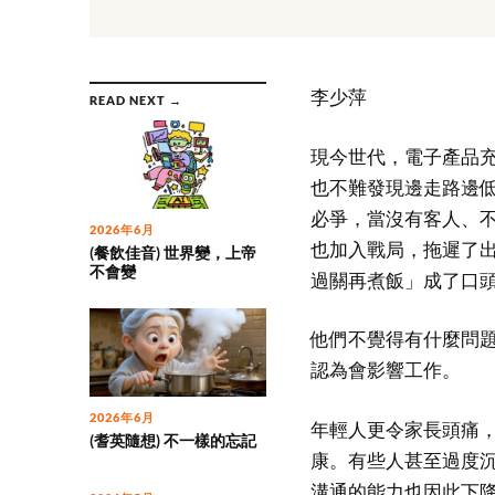
李少萍
READ NEXT →
現今世代，電子產品
也不難發現邊走路邊
必爭，當沒有客人、
2026年6月
也加入戰局，拖遲了
(餐飲佳音) 世界變，上帝
不會變
過關再煮飯」成了口
他們不覺得有什麼問
認為會影響工作。
2026年6月
年輕人更令家長頭痛
(耆英隨想) 不一樣的忘記
康。有些人甚至過度
溝通的能力也因此下