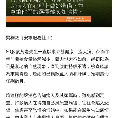
梁梓敦（安寧服務社工）
80多歲黃老先生一直以來都甚健康，沒大病。然而半
年前開始食量逐漸減少，體力也大不如前。起初以為
只是衰老的自然現象，直到腹腔持續不適，檢查確診
為末期胃癌，癌細胞已擴散至大腸和肝臟，預期壽命
僅剩數月。
將這樣的壞消息告知病人及其家屬時，難免感到沉
重。許多病人在得知自己身患重病後，往往會陷入悲
傷、焦慮甚至恐懼的情緒中。如果能在醫生告知病情
前，由專業人士先與病人會面，幫助他們做好心理準