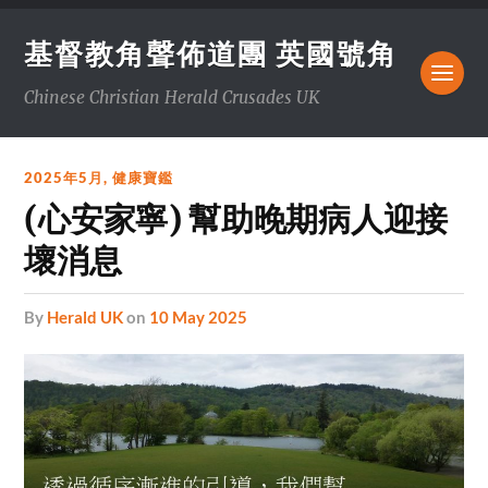
基督教角聲佈道團 英國號角
Chinese Christian Herald Crusades UK
2025年5月
,
健康寶鑑
(心安家寧) 幫助晚期病人迎接
壞消息
by
Herald UK
on
10 May 2025