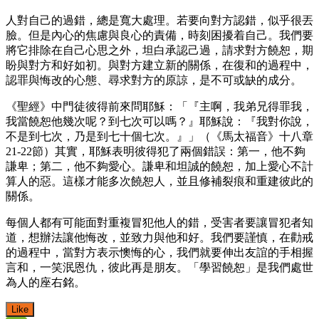
人對自己的過錯，總是寬大處理。若要向對方認錯，似乎很丟
臉。但是內心的焦慮與良心的責備，時刻困擾着自己。我們要
將它排除在自己心思之外，坦白承認己過，請求對方饒恕，期
盼與對方和好如初。與對方建立新的關係，在復和的過程中，
認罪與悔改的心態、尋求對方的原諒，是不可或缺的成分。
《聖經》中門徒彼得前來問耶穌：「『主啊，我弟兄得罪我，
我當饒恕他幾次呢？到七次可以嗎？』耶穌說：『我對你說，
不是到七次，乃是到七十個七次。』」（《馬太福音》十八章
21-22節）其實，耶穌表明彼得犯了兩個錯誤：第一，他不夠
謙卑；第二，他不夠愛心。謙卑和坦誠的饒恕，加上愛心不計
算人的惡。這樣才能多次饒恕人，並且修補裂痕和重建彼此的
關係。
每個人都有可能面對重複冒犯他人的錯，受害者要讓冒犯者知
道，想辦法讓他悔改，並致力與他和好。我們要謹慎，在勸戒
的過程中，當對方表示懊悔的心，我們就要伸出友誼的手相握
言和，一笑泯恩仇，彼此再是朋友。「學習饒恕」是我們處世
為人的座右銘。
Like