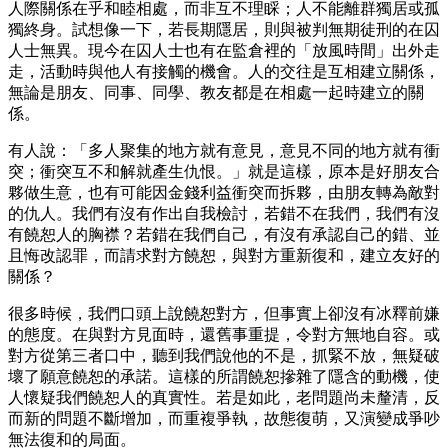
人際關係在乎和睦相處，而非互不理睬；人不能離群獨居或孤
獨終身。試想像一下，若長期隱居，則與被判無期徒刑的在囚
人士無異。現今在囚人士也有在監倉裡的「放風時間」出外走
走，活動時與他人有接觸的機會。人的交往是互相建立關係，
無論是朋友、同事、同學、教友都是在相處一起時建立的關
係。
有人說：「多人聚集的地方就有意見，意見不同的地方就有衝
突；衝突互不和解就產生仇恨。」就是這樣，原本是好朋友合
夥做生意，也有可能因金錢利益衝突而拆夥，由朋友轉為敵對
的仇人。我們有沒有作出自我檢討，若錯不在我們，我們有沒
有饒恕人的胸襟？若錯在我們自己，有沒有承認自己的錯、並
且悔改認罪，而請求對方饒恕，與對方重新復和，建立友好的
關係？
很多時候，我們口頭上說饒恕對方，但事實上卻沒有冰釋前嫌
的態度。在與對方見面時，還舊事重提，令對方無地自容。或
對方從第三者口中，聽到我們說他的不是，抓緊不放，無疑破
壞了願意饒恕的承諾。這樣的所謂饒恕摻雜了隱含的動機，使
人懷疑我們饒恕人的真實性。若是如此，老問題尚未釐清，反
而新的問題不斷增加，而重複爭執，故態復萌，又演變成爭吵
無法復和的局面。