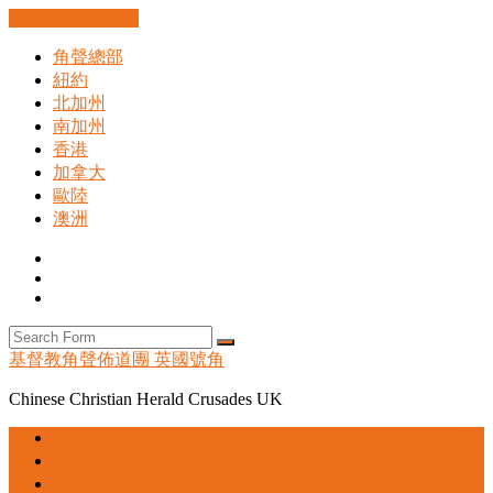
Skip to the content
角聲總部
紐約
北加州
南加州
香港
加拿大
歐陸
澳洲
Facebook
Instagram
Search
Search
基督教角聲佈道團 英國號角
Chinese Christian Herald Crusades UK
號角文章
揭頁版
尋找教會