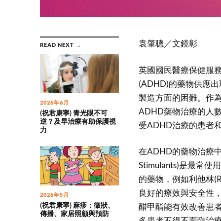
袁肇聰／文鏡彰
READ NEXT →
英國國民醫療保健服務(
(ADHD)的藥物供
製造方面的困難。作
2026年6月
ADHD藥物治療的人
(祝君康寧) 青光眼不可
逆？及早治療有助保護視
受ADHD治療的患者
力
在ADHD的藥物治療中，中樞
Stimulants)是最常
的藥物，例如利他林(Ri
良好的療效與安全性，
2026年5月
(祝君康寧) 麻疹：徵狀、
醋甲酯能有效改善患
傳播、家居照顧與預防
多患者不得不面臨治