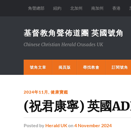
角聲總部
紐約
北加州
南加州
香港
基督教角聲佈道團 英國號角
Chinese Christian Herald Crusades UK
號角文章
揭頁版
尋找教會
訂閱號角
2024年11月
,
健康寶鑑
(祝君康寧) 英國A
Posted
by
Herald UK
on
4 November 2024