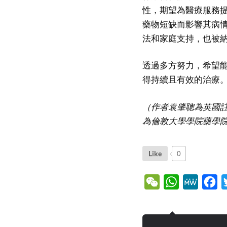
性，期望為醫療服務
藥物短缺而影響其病
法和家庭支持，也被
透過多方努力，希望能
得持續且有效的治療
（作者袁肇聰為英國
為倫敦大學學院藥學
Like
0
WeChat
WhatsApp
MeWe
Fa