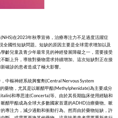
NHS)在2023年秋季宣佈，治療專注力不足過度活躍症
應出現全國性短缺問題。短缺的原因主要是全球需求增加以及
為學齡兒童及青少年最常見的神經發展障礙之一，需要接受
數不斷上升，導致對藥物需求持續增加。這次短缺對正在接
和新確診的患者造成了極大影響。
神經系統興奮劑(Central Nervous System
使用的藥物，尤其是以哌醋甲酯(Methylphenidate)為主要成分
talin)和專思達(Concerta)等。由於其長期臨床使用經驗和
哌醋甲酯成為全球大多數國家首選的ADHD治療藥物。哌
者的專注力，減少過動和衝動行為。然而由於藥物短缺，許
療中斷，或需要更換其他藥物。這意味着患者需要重新進行