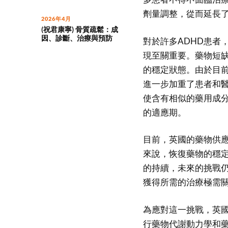
劑量調整，從而延長
2026年4月
(祝君康寧) 骨質疏鬆：成
因、診斷、治療與預防
對於許多ADHD患者
現至關重要。藥物短
的穩定狀態。由於目
進一步加重了患者和
使含有相似的藥用成
的適應期。
目前，英國的藥物供
來說，恢復藥物的穩
的持續，未來的挑戰
獲得所需的治療極需
為應對這一挑戰，英
行藥物代謝動力學和藥