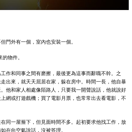
不但門外有一個，室內也安裝一個。
下來的物件。
為工作和同事之間有磨擦，最後更為這事而辭職不幹。之
法走出來，就天天屈居在家，躲在房中。時間一長，他自暴
飯。他和家人相處像陌路人，只要我一開聲說話，他就說好
天上網或打遊戲機；買了電影月票，也常常出去看電影，不
住在同一屋簷下，但見面時間不多。起初要求他找工作，放
猶如在向空氣說話，沒被答理。