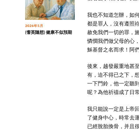
我也不知道怎辦，如
都是罪人，沒有遵照
2026年5月
赦免我們一切的罪，
(耆英隨想) 健康不似預期
憐憫我們做父母的心
穌基督之名而求！阿
後來，越發嚴重地甚
有，迫不得已之下，
一下門鈴，他一定聽
呢？為他祈禱成了日
我只能說一定是上帝
了健身中心，時常去
已經脫胎換骨，并且