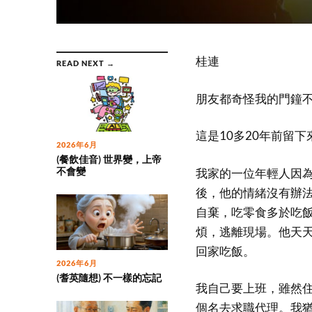
桂連
READ NEXT →
朋友都奇怪我的門鐘
這是10多20年前留
2026年6月
(餐飲佳音) 世界變，上帝
不會變
我家的一位年輕人因
後，他的情緒沒有辦
自棄，吃零食多於吃
煩，逃離現場。他天
回家吃飯。
2026年6月
(耆英隨想) 不一樣的忘記
我自己要上班，雖然
個名去求職代理。我