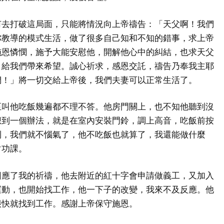
何去打破這局面，只能將情況向上帝禱告：「天父啊！我們
祢教導的模式生活，做了很多自己知和不知的錯事，求上帝
施恩憐憫，施予大能安慰他，開解他心中的糾結，也求天父
，給我們帶來希望。誠心祈求，感恩交託，禱告乃奉我主耶
們！」將一切交給上帝後，我們夫妻可以正常生活了。
至叫他吃飯幾遍都不理不答。他房門關上，也不知他聽到沒
想到一個辦法，就是在室內安裝門鈴，調上高音，吃飯前按
到，我們就不惱氣了，他不吃飯也就算了，我還能做什麼
常功課。
回應了我的祈禱，他去附近的紅十字會申請做義工，又加入
運動，也開始找工作，他一下子的改變，我來不及反應。他
很快就找到工作。感謝上帝保守施恩。