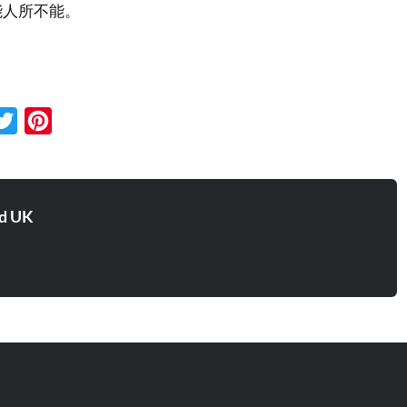
能人所不能。
cebook
Twitter
Pinterest
d UK