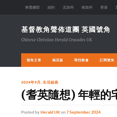
角聲總部
紐約
北加州
南加州
香港
基督教角聲佈道團 英國號角
Chinese Christian Herald Crusades UK
號角文章
揭頁版
尋找教會
訂閱號角
2024年9月
,
生活組曲
(耆英隨想) 年輕的
Posted
by
Herald UK
on
7 September 2024