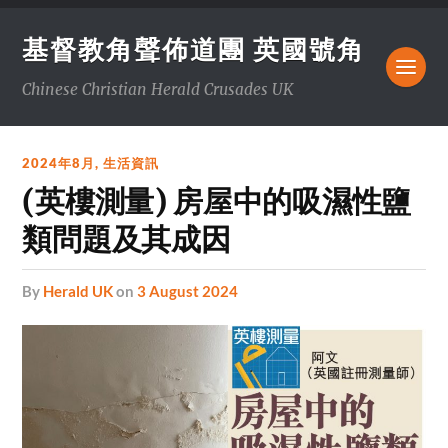
基督教角聲佈道團 英國號角
Chinese Christian Herald Crusades UK
2024年8月
,
生活資訊
(英樓測量) 房屋中的吸濕性鹽
類問題及其成因
by
Herald UK
on
3 August 2024