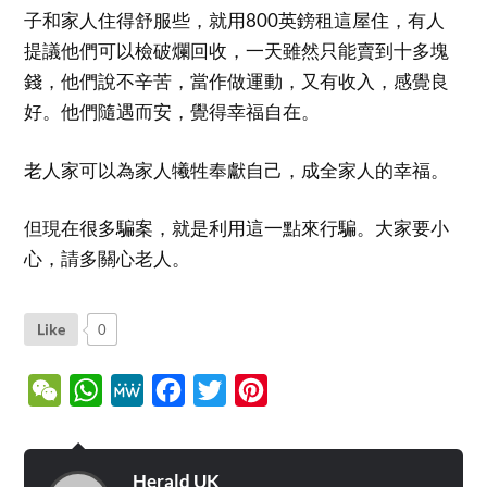
子和家人住得舒服些，就用800英鎊租這屋住，有人
提議他們可以檢破爛回收，一天雖然只能賣到十多塊
錢，他們說不辛苦，當作做運動，又有收入，感覺良
好。他們隨遇而安，覺得幸福自在。
老人家可以為家人犧牲奉獻自己，成全家人的幸福。
但現在很多騙案，就是利用這一點來行騙。大家要小
心，請多關心老人。
Like
0
WeChat
WhatsApp
MeWe
Facebook
Twitter
Pinterest
Herald UK