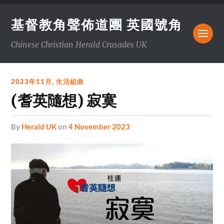
基督教角聲佈道團 英國號角
Chinese Christian Herald Crusades UK
2023年11月
,
生活組曲
(耆英隨想) 寂寞
by
Herald UK
on
4 November 2023