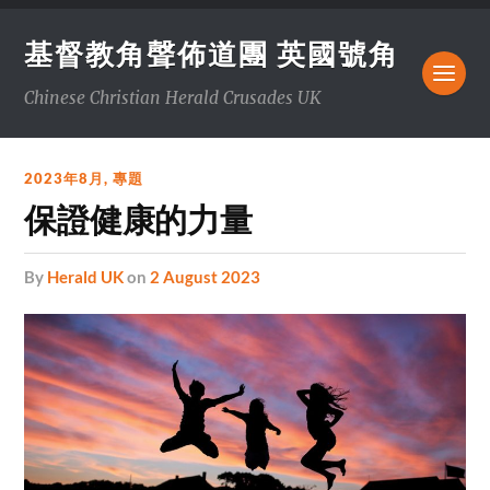
基督教角聲佈道團 英國號角
Chinese Christian Herald Crusades UK
2023年8月
,
專題
保證健康的力量
by
Herald UK
on
2 August 2023