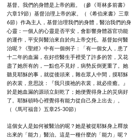
基督。我們的身體是上帝的殿。（參《哥林多前書》
六章19節）基督治理上帝的家。（《希伯來書》三章
6節）作為主人，基督治理我們的身體，醫治我們的身
心靈：一個人的心靈是否平安，會影響身體器官功能
的運作，平安與醫治來自於向上帝交托。基督如何醫
治呢？《聖經》中有一個例子：「有一個女人，患了
十二年的血漏，在好些醫生手裡受了許多的苦，又花
盡了她所有的，一點也不見好，病勢反倒更重了。她
聽見耶穌的事，就從後頭來，雜在眾人中間，摸耶穌
的衣裳，意思說：『我只摸祂的衣裳，就必痊癒。』
於是她血漏的源頭立刻乾了；她便覺得身上的災病好
了。耶穌頓時心裡覺得有能力從自己身上出去」。
（《馬可福音》五章25-30節）
這個女人是如何被醫治的呢？她是被從耶穌身上釋放
出來的「能力」醫治。這是一種什麼的「能力」呢？