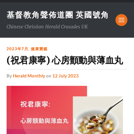
基督教角聲佈道團 英國號角
Chinese Christian Herald Crusades UK
2023年7月
,
健康寶鑑
(祝君康寧) 心房顫動與薄血丸
by
Herald Monthly
on
12 July 2023