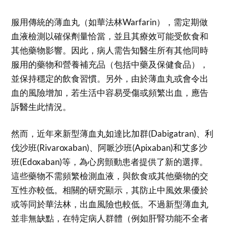
服用傳統的薄血丸（如華法林Warfarin），需定期做
血液檢測以確保劑量恰當，並且其療效可能受飲食和
其他藥物影響。因此，病人需告知醫生所有其他同時
服用的藥物和營養補充品（包括中藥及保健食品），
並保持穩定的飲食習慣。另外，由於薄血丸或會令出
血的風險增加，若生活中容易受傷或頻繁出血，應告
訴醫生此情況。
然而，近年來新型薄血丸如達比加群(Dabigatran)、利
伐沙班(Rivaroxaban)、阿哌沙班(Apixaban)和艾多沙
班(Edoxaban)等，為心房顫動患者提供了新的選擇。
這些藥物不需頻繁檢測血液，與飲食或其他藥物的交
互性亦較低。相關的研究顯示，其防止中風效果優於
或等同於華法林，出血風險也較低。不過新型薄血丸
並非無缺點，在特定病人群體（例如肝腎功能不全者