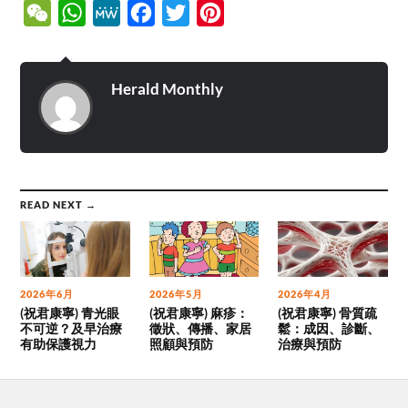
WeChat
WhatsApp
MeWe
Facebook
Twitter
Pinterest
Herald Monthly
READ NEXT →
2026年6月
2026年5月
2026年4月
(祝君康寧) 青光眼
(祝君康寧) 麻疹：
(祝君康寧) 骨質疏
不可逆？及早治療
徵狀、傳播、家居
鬆：成因、診斷、
有助保護視力
照顧與預防
治療與預防