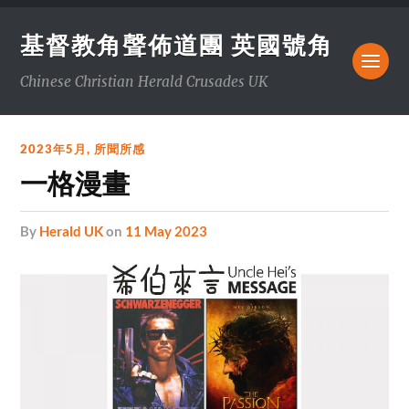
基督教角聲佈道團 英國號角
Chinese Christian Herald Crusades UK
2023年5月
,
所聞所感
一格漫畫
by
Herald UK
on
11 May 2023