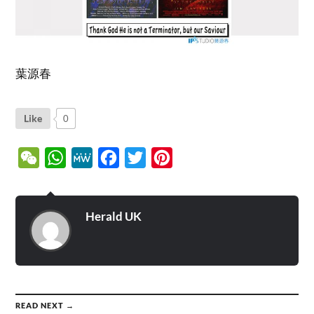
葉源春
Like
0
WeChat
WhatsApp
MeWe
Facebook
Twitter
Pinterest
Herald UK
READ NEXT →