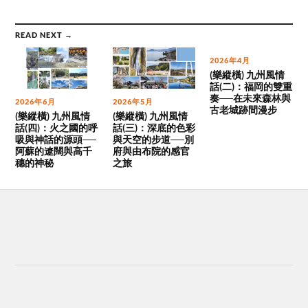
READ NEXT →
2026年4月
(樂縱橫) 九州風情
話(二)：福岡的雙重
奏──在未來森林與
2026年6月
2026年5月
古老城跡間漫步
(樂縱橫) 九州風情
(樂縱橫) 九州風情
話(四)：火之國的呼
話(三)：深底的色彩
吸與神話的源頭──
與天空的步道──別
阿蘇的遼闊與高千
府與由布院的感官
穗的神秘
之旅