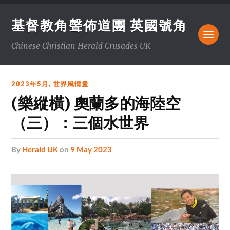
基督教角聲佈道團 英國號角
Chinese Christian Herald Crusades UK
2023年5月
,
世界風情畫
(樂縱橫) 奧蘭多的海陸空
（三）：三個水世界
by
Herald UK
on
9 May 2023