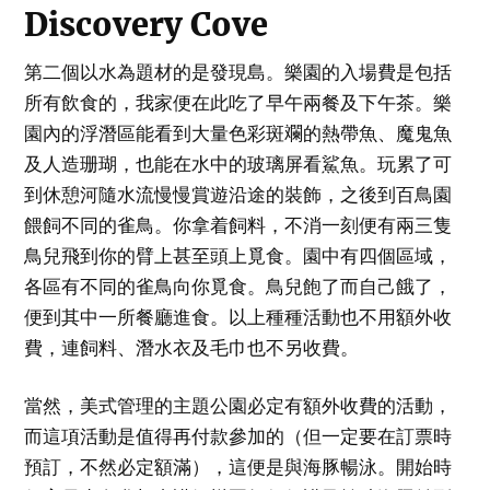
Discovery Cove
第二個以水為題材的是發現島。樂園的入場費是包括
所有飲食的，我家便在此吃了早午兩餐及下午茶。樂
園內的浮潛區能看到大量色彩斑斕的熱帶魚、魔鬼魚
及人造珊瑚，也能在水中的玻璃屏看鯊魚。玩累了可
到休憩河隨水流慢慢賞遊沿途的裝飾，之後到百鳥園
餵飼不同的雀鳥。你拿着飼料，不消一刻便有兩三隻
鳥兒飛到你的臂上甚至頭上覓食。園中有四個區域，
各區有不同的雀鳥向你覓食。鳥兒飽了而自己餓了，
便到其中一所餐廳進食。以上種種活動也不用額外收
費，連飼料、潛水衣及毛巾也不另收費。
當然，美式管理的主題公園必定有額外收費的活動，
而這項活動是值得再付款參加的（但一定要在訂票時
預訂，不然必定額滿），這便是與海豚暢泳。開始時