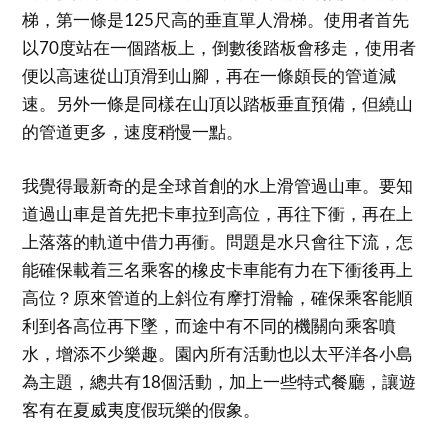
梯，第一條是125尺高的垂直單人滑梯。使用者首先
以70度站在一個踏板上，倒數後踏板會移走，使用者
便以高速從山頂滑到山腳，再在一條頗長的管道減
速。另外一條是同樣在山頂以踏板垂直預備，但繞山
的管道更多，速度稍慢一點。
我覺得最新奇的是全球首創的水上滑管過山車。要知
道過山車是首先把卡車拉到高位，再往下衝，再在上
上落落的軌道中借力再衝。問題是水只會往下流，怎
能確保載着三名乘客的橡皮卡車能有力在下衝後再上
高位？原來管道的上斜位有摩打滑輪，確保乘客能順
利到各高位再下墜，而途中有不同的機關向乘客噴
水，增添不少樂趣。園內所有活動也以太平洋各小島
為主題，總共有18個活動，加上一些特式餐廳，讓遊
客有在夏威夷度假玩樂的假象。