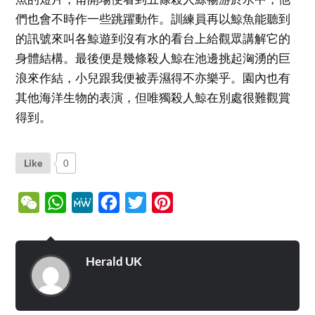
們也會不時作一些跳躍動作。訓練員再以鯨魚能聽到
的訊號來叫各鯨遊到沒有水的看台上給觀眾講解它的
身體結構。最後便是幾條殺人鯨在池邊挑起洶湧的巨
浪來作結，小兒跟我便被弄濕得不亦樂乎。園內也有
其他海洋生物的表演，但唯獨殺人鯨在別處很難觀賞
得到。
Like
0
WeChat
WhatsApp
MeWe
Facebook
Twitter
Pinterest
Herald UK