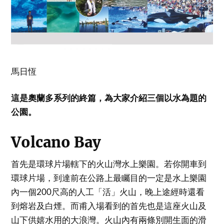
馬日恆
這是奧蘭多系列的終篇，為大家介紹三個以水為題的
公園。
Volcano Bay
首先是環球片場轄下的火山灣水上樂園。若你開車到
環球片場，到達前在公路上最矚目的一定是水上樂園
內一個200尺高的人工「活」火山，晚上途經時還看
到熔岩及白煙。而甫入場看到的首先也是這座火山及
山下供嬉水用的大浪灣。火山內有兩條別開生面的滑