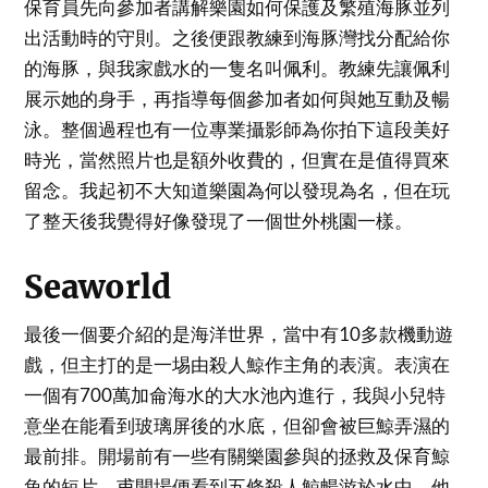
保育員先向參加者講解樂園如何保護及繁殖海豚並列
出活動時的守則。之後便跟教練到海豚灣找分配給你
的海豚，與我家戲水的一隻名叫佩利。教練先讓佩利
展示她的身手，再指導每個參加者如何與她互動及暢
泳。整個過程也有一位專業攝影師為你拍下這段美好
時光，當然照片也是額外收費的，但實在是值得買來
留念。我起初不大知道樂園為何以發現為名，但在玩
了整天後我覺得好像發現了一個世外桃園一樣。
Seaworld
最後一個要介紹的是海洋世界，當中有10多款機動遊
戲，但主打的是一埸由殺人鯨作主角的表演。表演在
一個有700萬加侖海水的大水池內進行，我與小兒特
意坐在能看到玻璃屏後的水底，但卻會被巨鯨弄濕的
最前排。開場前有一些有關樂園參與的拯救及保育鯨
魚的短片，甫開場便看到五條殺人鯨暢游於水中，他