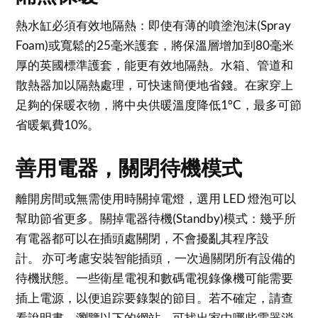
熱水缸必須有效地隔熱：即使有薄的噴塗泡沫(Spray
Foam)或寬鬆的25毫米護套，將保溫層增加到80毫米
厚的英國標準護套，能更有效地隔熱。水箱、管道和
散熱器加以隔熱處理，可快速簡便地省錢。在家穿上
足夠的保暖衣物，將中央供暖溫度降低1°C，最多可節
省暖氣費10%。
善用電器，關閉待機模式
離開房間或無需使用時關掉電燈，選用 LED 燈泡可以
幫助節省更多。關掉電器待機(Standby)模式：幾乎所
有電器都可以在插頭處關閉，不會擾亂其程序設
計。 亦可考慮安裝智能插頭，一次過關閉所有設備的
待機狀態。一些衛星電視和數碼電視錄像機可能需要
插上電源，以便追踪要錄製的節目。若不確定，請查
看說明書。瀏覽以下的網站，可找出家中哪些電器消