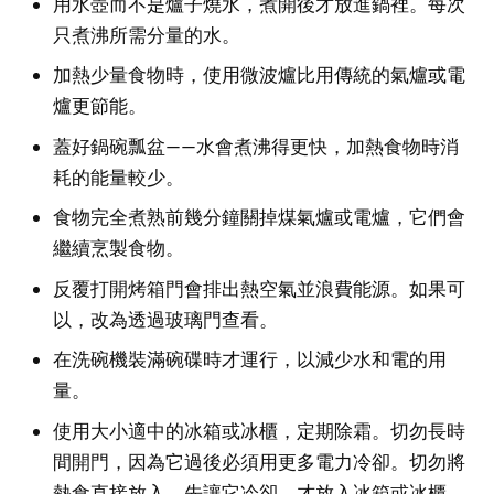
用水壺而不是爐子燒水，煮開後才放進鍋裡。每次
只煮沸所需分量的水。
加熱少量食物時，使用微波爐比用傳統的氣爐或電
爐更節能。
蓋好鍋碗瓢盆——水會煮沸得更快，加熱食物時消
耗的能量較少。
食物完全煮熟前幾分鐘關掉煤氣爐或電爐，它們會
繼續烹製食物。
反覆打開烤箱門會排出熱空氣並浪費能源。如果可
以，改為透過玻璃門查看。
在洗碗機裝滿碗碟時才運行，以減少水和電的用
量。
使用大小適中的冰箱或冰櫃，定期除霜。切勿長時
間開門，因為它過後必須用更多電力冷卻。切勿將
熱食直接放入，先讓它冷卻，才放入冰箱或冰櫃。