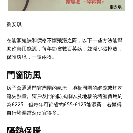
劉安琪
在能源短缺和價格不斷飛漲之際，以下一些方法能幫
助你善用能源，每年節省數百英鎊，並減少碳排放，
保護環境，一舉兩得。
門窗防風
房子會通過門窗周圍的氣流、地板周圍的縫隙或煙囪
流失熱量。窗戶及門的防風雨以及地板的堵漏費用約
為£225，但每年可節省約£55-£125能源費，若懂得
自行堵漏當然便宜得多。
隔熱保暖