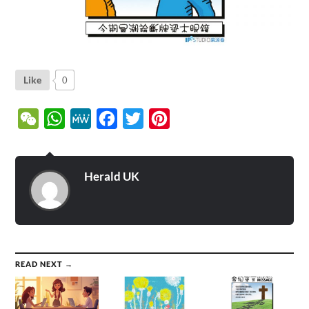
Like
0
WeChat
WhatsApp
MeWe
Facebook
Twitter
Pinterest
Herald UK
READ NEXT →