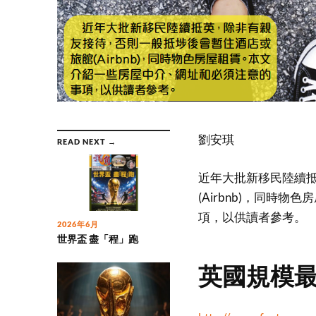
劉安琪
READ NEXT →
近年大批新移民陸續
(Airbnb)，同時
項，以供讀者參考。
2026年6月
世界盃 盡「程」跑
英國規模