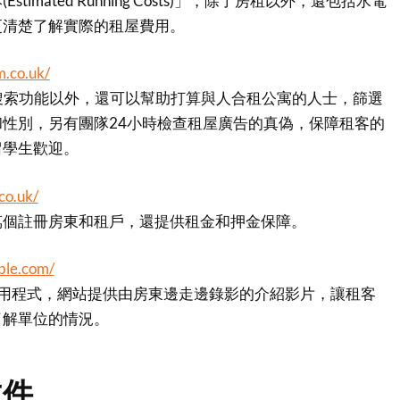
timated Running Costs)」，除了房租以外，還包括水電
更清楚了解實際的租屋費用。
.co.uk/
了一般搜索功能以外，還可以幫助打算與人合租公寓的人士，篩選
性別，另有團隊24小時檢查租屋廣告的真偽，保障租客的
留學生歡迎。
co.uk/
370萬個註冊房東和租戶，還提供租金和押金保障。
ble.com/
手機應用程式，網站提供由房東邊走邊錄影的介紹影片，讓租客
了解單位的情況。
文件