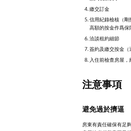
繳交訂金
信用紀錄檢核（剛
高額的按金作爲保
洽談租約細節
簽約及繳交按金（
入住前檢查房屋，
注意事項
避免過於擠逼
房東有責任確保有足