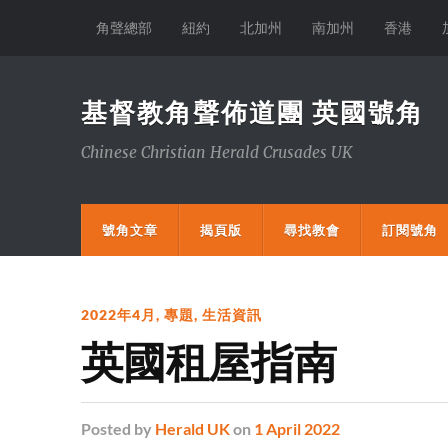
角聲總部
紐約
北加州
南加州
香港
基督教角聲佈道團 英國號角
Chinese Christian Herald Crusades UK
號角文章
揭頁版
尋找教會
訂閱號角
2022年4月
,
專題
,
生活資訊
英國租屋指南
Posted
by
Herald UK
on
1 April 2022