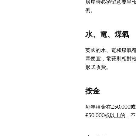
房屋時必須留意要呈
例。
水、電、煤氣
英國的水、電和煤氣
電便宜，電費則相對
形式收費。
按金
每年租金在£50,0
£50,000或以上的