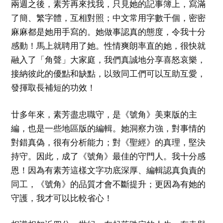
兩週之後，素芳再來找我，只見她的記事簿上，寫滿
了簡、繁字體，互相對照；中文常用字數千個，密密
麻麻都是她用手寫的。她做事認真的態度，令我十分
感動！馬上就聘用了她。性情爽朗率直的她，很快就
融入了「角聲」大家庭，我們真誠地分享喜怒哀樂，
接納彼此的優點和缺點，以致同工們可以互助互愛，
發揮取長補短的功效！
廿多年來，素芳盡忠職守，是《號角》美東版的主
編，也是一些地區版的編輯。她洞察力強，對事情的
對錯真偽，很有分析能力；對《聖經》的真理，堅決
持守。因此，成了《號角》最佳的守門人。我十分感
恩！因為有素芳這樣文字功底深厚、編輯認真負責的
同工，《號角》的品質才會不斷提升；更因為有她的
守護，我才可以比較省心！