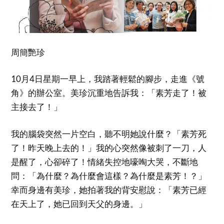
周簡艷珍
10月4日星期一早上，我踏著輕鬆的腳步，走進《號
角》的辦公室。美珍沉重地告訴我：「素芳走了！被
主接去了！」
我的腦袋突然一片空白，聽不明她說什麼？「素芳死
了！昨天晚上去的！」我的心突然像被刺了一刀，人
是醒了，心卻碎了！情緒失控地嚎啕大哭，不斷地
問：「為什麼？為什麼會這樣？為什麼是素芳！？」
幸而身邊有美珍，她拍著我的背安慰說：「素芳已經
在天上了，她已回到天父的身邊。」