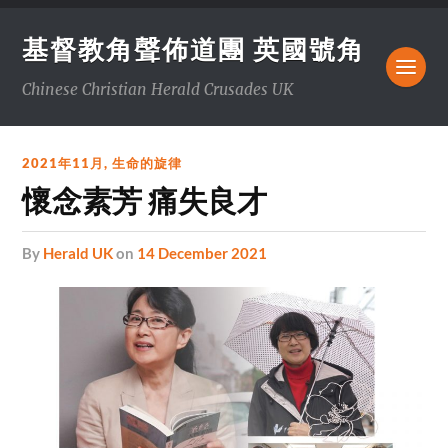
基督教角聲佈道團 英國號角
Chinese Christian Herald Crusades UK
2021年11月
,
生命的旋律
懷念素芳 痛失良才
by
Herald UK
on
14 December 2021