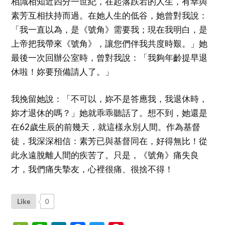
相識相知近四分一世紀，在起落跌宕的人生，有幸與
素芳互相扶持而過。在她人生的低谷，她曾對我說：
「我一直以為，是《號角》需要我；現在我明白，是
上帝把我帶來《號角》，讓您們伴我共度時艱。」她
最後一次回辦公室時，曾對我說：「我夠年齡提早退
休啦！妳要預備請人了。」
我挽留她說：「不可以，妳不是答應我，我退休時，
妳才退休的嗎？」她就乖乖聽話了。想不到，她還是
在62歲生辰的前幾天，就這樣永別人間。作為基督
徒，我深深相信：素芳已與基督同在，好得無比！從
此永遠脫離人間的疾苦了。只是，《號角》痛失良
才，我們痛失摯友，心裡很痛、很捨不得！
Like
0