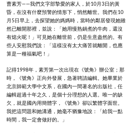
曹素芳——我們文字部摯愛的家人，於10月3日的黃
昏，在沒有什麼預警的情形下，悄然離世。我們在10
月5日早上，去探望她的媽媽時，當時的鄰居發現她雖
然已離開那裡，並說：「她用慢熟鍋煮的牛肉，還沒
有熄火呢！」可見她在離世前，仍是生意盎然的。有
些人安慰我們說：「這樣沒有太大痛苦就離開，也應
算是一種福氣吧！」
記得1998年，素芳第一次出現在《號角》辦公室；那
時，《號角》正向外發展，急著聘請編輯。她畢業於
北京師範大學中文系，在國內一間著名的出版社，任
編輯超過十年之久，是個十分理想的人選。唯一的缺
欠，就是國內用簡體字，《號角》卻以繁體字面世。
我把這問題和她溝通，她毫不猶豫地說：「給我一點
時間，我一定會做好的。」