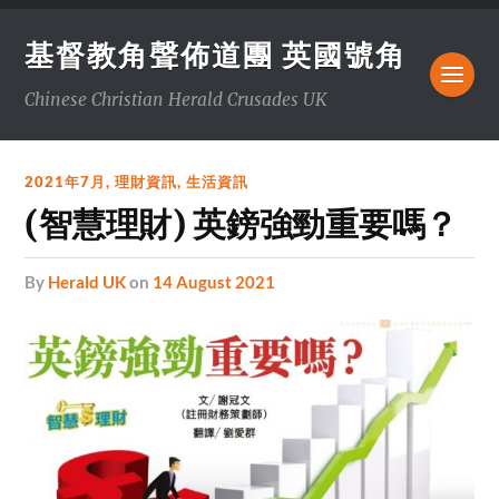
基督教角聲佈道團 英國號角
Chinese Christian Herald Crusades UK
2021年7月
,
理財資訊
,
生活資訊
(智慧理財) 英鎊強勁重要嗎？
by
Herald UK
on
14 August 2021