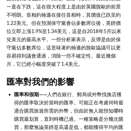
一直在下跌，這在很大程度上是由於英國脫歐的前景
不明朗。首相約翰遜在接任首相時，其價值已跌至約
1.22美元。但在預測保守黨會佔多數席位後，英鎊價
位立即上漲1.9%至1.34美元，這是自2018年5月以來
兌美元的最高水平。一些分析家表示，反彈是由於保
守黨佔多數席位，這意味著約翰遜的脫歐協議可以更
容易得到議會通過，消除一些不確定性。最近幾個
月，它已經小幅度突破了1.4美元。
匯率對我們的影響
匯率和假期——
人們在銀行、郵局或外幣找換店獲
得的匯率取決於當時的匯率。可能正在考慮何時最
適合購買旅遊所需的外幣，但由於無人能預知哪時
購買最划算，直到時機已過。一種策略是分幾次購
買，那麼無論英鎊是高還是低，都能獲得平均的匯