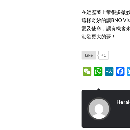
在經歷著上帝很多微
這樣奇妙的讓BNO 
愛及使命，讓有機會
港發更大的夢！
Like
+1
WeChat
WhatsApp
MeWe
Fa
Heral