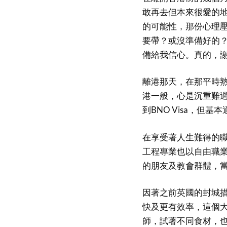
敢再去但本來很愛的
的可能性，那份心理
要帶？或沒準備好的
備給我信心。真的，
離港那天，在那平時
港一般，心是沉重難過
到BNO Visa，但
在享受著人生難得的職休
工程專業也以自由職
的朋友及教會群體，
因著之前英國的封城
快及更有效率，這個大
師，試著不同食材，