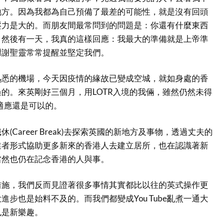
地方。因為我都為自己預備了最差的可能性，就是沒有回頭
壓力是大的。而朋友間最常問到的問題是：你還有什麼東西
？然後有一天，我真的這樣回應：我最大的準備就是上帝準
謝謝聖靈常常提醒並堅定我們。
熟悉的機場，今天因疫情的緣故已變成空城，就如身處的香
的。來英剛好三個月，用LOTR入境的我倆，雖然仍然未得
基本適應還是可以的。
(Career Break)去探索英國的新地方及事物，透過丈夫的
業者形式協助更多新來的香港人去建立居所，也在認識著新
當然也仍在記念香港的人與事。
措施，我們反而見證著很多事情其實都比以往的英式操作更
進步也是始料不及的。而我們都變成You Tube亂煮一通大
也是新樂趣。