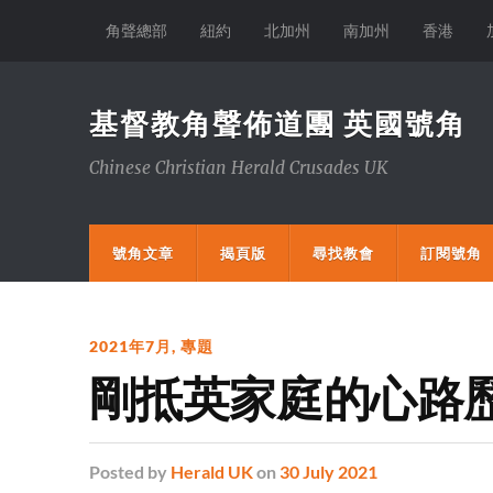
角聲總部
紐約
北加州
南加州
香港
基督教角聲佈道團 英國號角
Chinese Christian Herald Crusades UK
號角文章
揭頁版
尋找教會
訂閱號角
2021年7月
,
專題
剛抵英家庭的心路歷
Posted
by
Herald UK
on
30 July 2021