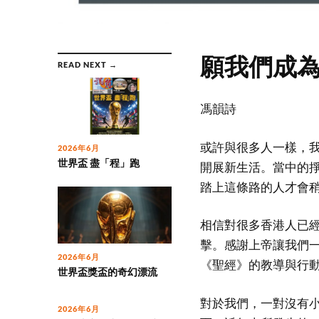
願我們成
READ NEXT →
馮韻詩
或許與很多人一樣，
2026年6月
世界盃 盡「程」跑
開展新生活。當中的
踏上這條路的人才會
相信對很多香港人已
擊。感謝上帝讓我們
2026年6月
《聖經》的教導與行
世界盃獎盃的奇幻漂流
對於我們，一對沒有
2026年6月