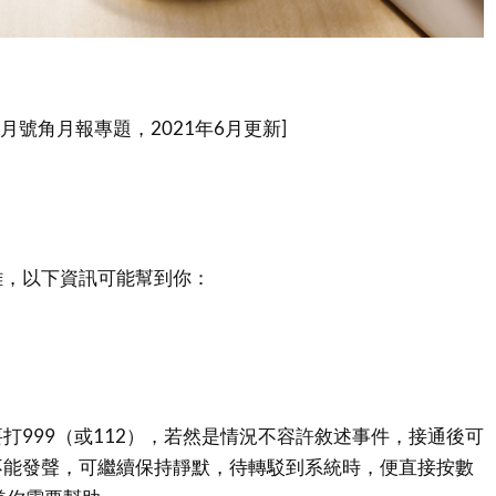
0月號角月報專題，2021年6月更新]
難，以下資訊可能幫到你：
打999（或112），若然是情況不容許敘述事件，接通後可
不能發聲，可繼續保持靜默，待轉駁到系統時，便直接按數