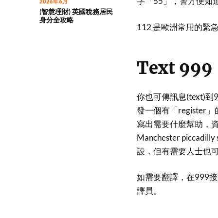
字「55」，警方便知
2026年6月
(智慧理財) 英國稅務居民
身分全攻略
112 是歐洲常用的
Text 999
你也可傳訊息(text
發一個有「regist
寫出需要什麼幫助，資料越
Manchester piccad
設，但有需要人士也
如需要翻譯，在999接
譯員。