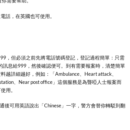
道你需要幫助。
緊急電話，在英國也可使用。
)到999，但必須之前先將電話號碼登記，登記過程簡單：只需
er」的訊息給999，然後確認便可。到有需要報案時，清楚簡單
詳細越好，例如：「Ambulance、Heart attack、
illy station、Near post office」這個服務是為聾啞人士報案而
可使用。
通後可用英語說出「Chinese」一字，警方會替你轉駁到翻