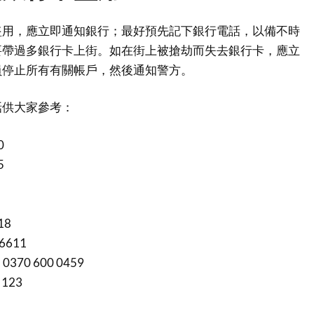
盜用，應立即通知銀行；最好預先記下銀行電話，以備不時
要帶過多銀行卡上街。如在街上被搶劫而失去銀行卡，應立
員停止所有有關帳戶，然後通知警方。
話供大家參考：
0
5
18
 6611
nd 0370 600 0459
 123