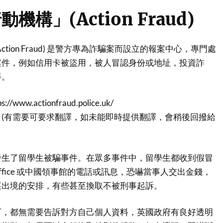
機構」(Action Fraud)
tion Fraud) 是警方專為詐騙案而設立的報案中心，專門處
案件，例如信用卡被盜用，被人冒認身份或地址，投資詐
等。
s://www.actionfraud.police.uk/
 2040 (有需要可要求翻譯，如未能即時提供翻譯，會稍後回撥給
發生了留學生被騙事件。在眾多事件中，留學生都收到假冒
Office 或中國領事館的電話或訊息，恐嚇當事人交出金錢，
逐出境的安排，有些甚至換取不被刑事起訴。
下，都無需要告訴對方自己個人資料，英國政府有良好透明