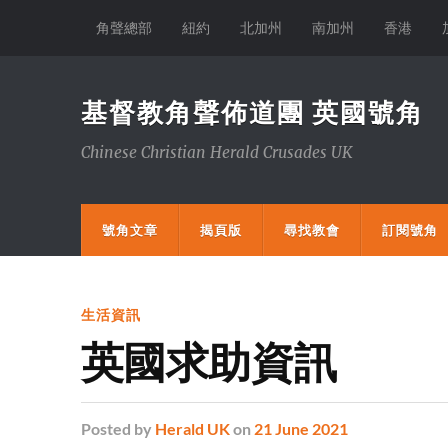
角聲總部
紐約
北加州
南加州
香港
基督教角聲佈道團 英國號角
Chinese Christian Herald Crusades UK
號角文章
揭頁版
尋找教會
訂閱號角
生活資訊
英國求助資訊
Posted
by
Herald UK
on
21 June 2021