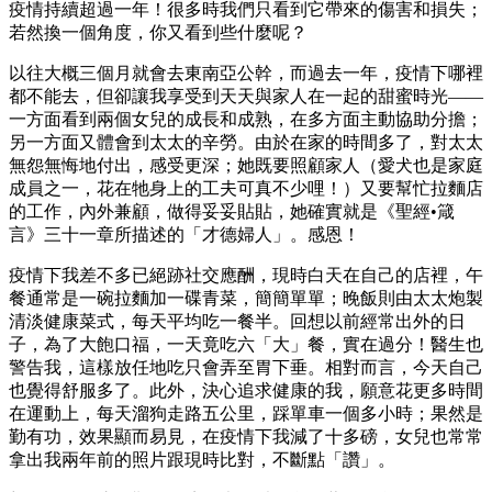
疫情持續超過一年！很多時我們只看到它帶來的傷害和損失；
若然換一個角度，你又看到些什麼呢？
以往大概三個月就會去東南亞公幹，而過去一年，疫情下哪裡
都不能去，但卻讓我享受到天天與家人在一起的甜蜜時光——
一方面看到兩個女兒的成長和成熟，在多方面主動協助分擔；
另一方面又體會到太太的辛勞。由於在家的時間多了，對太太
無怨無悔地付出，感受更深；她既要照顧家人（愛犬也是家庭
成員之一，花在牠身上的工夫可真不少哩！）又要幫忙拉麵店
的工作，內外兼顧，做得妥妥貼貼，她確實就是《聖經•箴
言》三十一章所描述的「才德婦人」。感恩！
疫情下我差不多已絕跡社交應酬，現時白天在自己的店裡，午
餐通常是一碗拉麵加一碟青菜，簡簡單單；晚飯則由太太炮製
清淡健康菜式，每天平均吃一餐半。回想以前經常出外的日
子，為了大飽口福，一天竟吃六「大」餐，實在過分！醫生也
警告我，這樣放任地吃只會弄至胃下垂。相對而言，今天自己
也覺得舒服多了。此外，決心追求健康的我，願意花更多時間
在運動上，每天溜狗走路五公里，踩單車一個多小時；果然是
勤有功，效果顯而易見，在疫情下我減了十多磅，女兒也常常
拿出我兩年前的照片跟現時比對，不斷點「讚」。