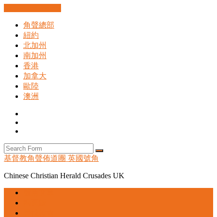
Skip to the content
角聲總部
紐約
北加州
南加州
香港
加拿大
歐陸
澳洲
Facebook
Instagram
Search
Search
基督教角聲佈道團 英國號角
Chinese Christian Herald Crusades UK
號角文章
揭頁版
尋找教會