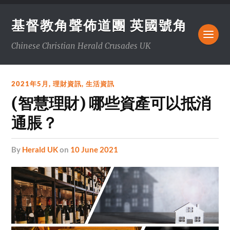
基督教角聲佈道團 英國號角
Chinese Christian Herald Crusades UK
2021年5月
,
理財資訊
,
生活資訊
(智慧理財) 哪些資產可以抵消
通脹？
by
Herald UK
on
10 June 2021