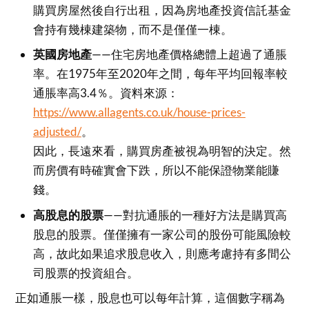
購買房屋然後自行出租，因為房地產投資信託基金
會持有幾棟建築物，而不是僅僅一棟。
英國房地產
——住宅房地產價格總體上超過了通脹
率。在1975年至2020年之間，每年平均回報率較
通脹率高3.4％。資料來源：
https://www.allagents.co.uk/house-prices-
adjusted/
。
因此，長遠來看，購買房產被視為明智的決定。然
而房價有時確實會下跌，所以不能保證物業能賺
錢。
高股息的股票
——對抗通脹的一種好方法是購買高
股息的股票。僅僅擁有一家公司的股份可能風險較
高，故此如果追求股息收入，則應考慮持有多間公
司股票的投資組合。
正如通脹一樣，股息也可以每年計算，這個數字稱為