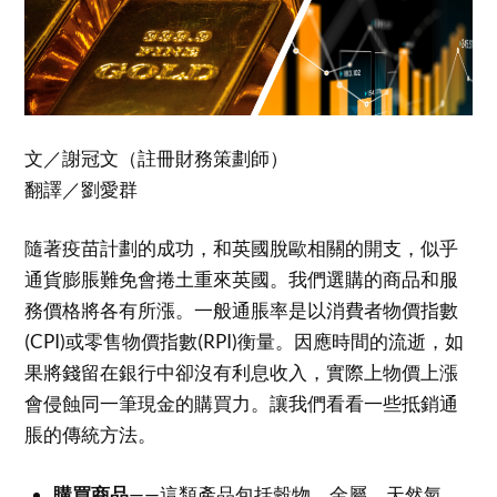
文／謝冠文（註冊財務策劃師）
翻譯／劉愛群
隨著疫苗計劃的成功，和英國脫歐相關的開支，似乎
通貨膨脹難免會捲土重來英國。我們選購的商品和服
務價格將各有所漲。一般通脹率是以消費者物價指數
(CPI)或零售物價指數(RPI)衡量。因應時間的流逝，如
果將錢留在銀行中卻沒有利息收入，實際上物價上漲
會侵蝕同一筆現金的購買力。讓我們看看一些抵銷通
脹的傳統方法。
購買商品
——這類產品包括穀物、金屬、天然氣、