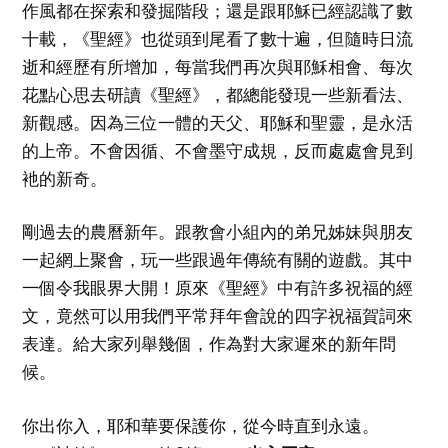
作風都在探索和發掘階段；還是跟耶穌已經認識了數
十載，《聖經》也從頭到尾看了數十遍，但隨時日流
逝和經歷有所增加，每當我們再次與耶穌相會、每次
花點心思去研讀《聖經》，都總能發現一些新看法、
新觀感。因為三位一體的天父、耶穌和聖靈，是永活
的上帝。不會因循、不會墨守成規，反而處處會見到
衪的新奇。
剛過去的農曆新年。跟教會小組內的弟兄姊妹與朋友
一起網上聚會，玩一些跟過年傳統有關的遊戲。其中
一個令我眼界大開！原來《聖經》中有許多祝福的經
文，竟然可以用我們平常拜年會說的四字祝福賀詞來
表達。給大家列舉幾個，作為對大家遲來的新年問
候。
你出你入，耶和華要保護你，從今時直到永遠。