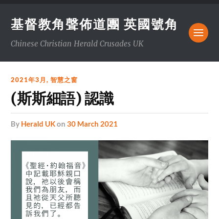
基督教角聲佈道團 英國號角
Chinese Christian Herald Crusades UK
2021年3月
,
智慧之窗
(斯斯細語) 認識
by
Herald UK
on
30 March 2021