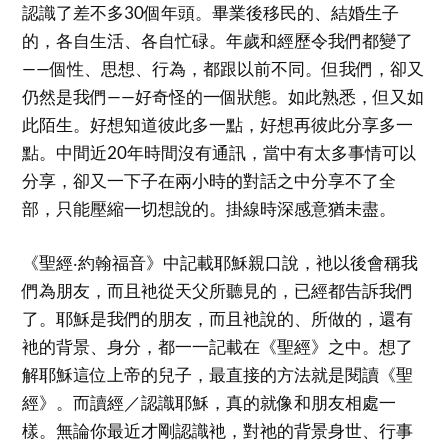
認識了差不多30個年頭。畢業後移民的、結婚生子
的，各自生活、各自忙碌。年歲和經歷令我們都變了
——個性、思想、行為，都跟以前不同。但我們，卻又
仍然是我們——好奇怪的一個狀態。如此熟悉，但又如
此陌生。好想知道彼此多一點，好想再彼此分享多一
點。中間近20年時間沒有通訊，當中有太多事情可以
分享，卻又一下子在兩小時的對話之中分享不了全
部，只能壓縮一切想說的。掛線時深感意猶未盡。
《聖經‧約翰福音》中記載耶穌親口說，衪以後會稱我
們為朋友，而且衪從天父所聽見的，已經都告訴我們
了。耶穌是我們的朋友，而且衪說的、所做的，還有
衪的背景、身分，都一一記載在《聖經》之中。想了
解耶穌這位上帝的兒子，最直接的方法就是閱讀《聖
經》。而讀經／認識耶穌，真的就像和朋友相處一
樣。無論你最近才剛認識衪，對祂的背景身世、行事