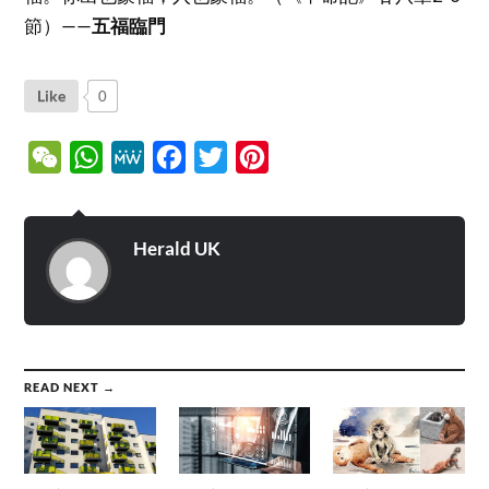
節）——
五福臨門
Like
0
WeChat
WhatsApp
MeWe
Facebook
Twitter
Pinterest
Herald UK
READ NEXT →