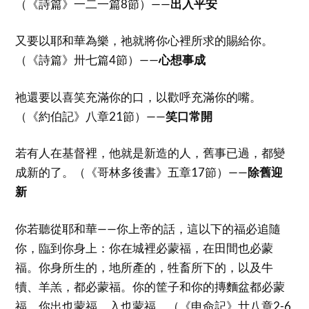
（《詩篇》一二一篇8節）——
出入平安
又要以耶和華為樂，祂就將你心裡所求的賜給你。
（《詩篇》卅七篇4節）——
心想事成
祂還要以喜笑充滿你的口，以歡呼充滿你的嘴。
（《約伯記》八章21節）——
笑口常開
若有人在基督裡，他就是新造的人，舊事已過，都變
成新的了。（《哥林多後書》五章17節）——
除舊迎
新
你若聽從耶和華——你上帝的話，這以下的福必追隨
你，臨到你身上：你在城裡必蒙福，在田間也必蒙
福。你身所生的，地所產的，牲畜所下的，以及牛
犢、羊羔，都必蒙福。你的筐子和你的摶麵盆都必蒙
福。你出也蒙福，入也蒙福。（《申命記》廿八章2-6