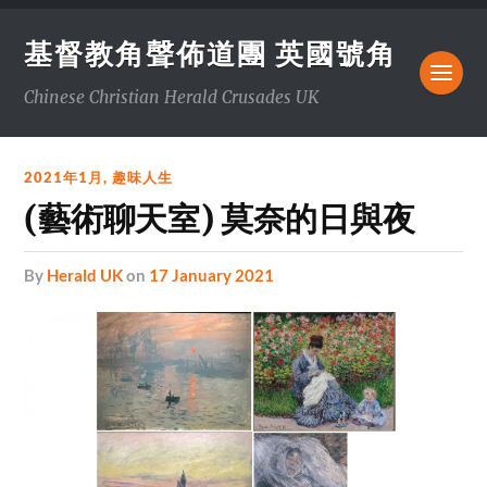
基督教角聲佈道團 英國號角
Chinese Christian Herald Crusades UK
2021年1月
,
趣味人生
(藝術聊天室) 莫奈的日與夜
by
Herald UK
on
17 January 2021