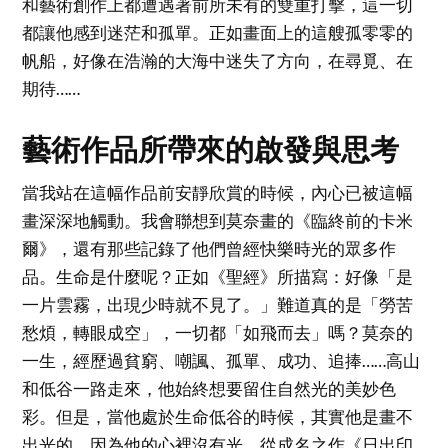
和藝術創作上都遭遇著前所未有的雙重打擊，這一切
都讓他感到迷茫和孤單。正如畫面上的這艘孤零零的
帆船，好像在浩瀚的大海中迷失了方向，在尋覓、在
期待……
藝術作品所帶來的啟發與思考
當我站在這幅作品前安靜欣賞的時候，內心已被這幅
畫深深地觸動。我會聯想到莫奈畫的《臨終前的卡米
爾》，還有那些記錄了他們曾經快樂時光的眾多作
品。生命是什麼呢？正如《聖經》所描寫：好像「是
一片雲霧，出現少時就不見了。」難道真的是「勞苦
愁煩，轉眼成空」，一切都「如飛而去」嗎？莫奈的
一生，經歷過貧窮、嘲諷、孤單、成功、追捧……高山
和低谷一路走來，他始終想要留住自然光的美妙色
彩。但是，當他處於生命低谷的時候，其實他是畫不
出光的，因為他的心裡沒有光。從成名之作《日出印