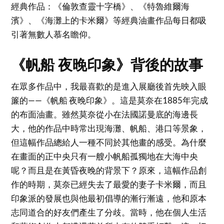
經典作品：《倫敦查靈十字橋》、《特魯維爾海
濱》、《海灘上的卡米爾》等經典油畫作品每日都吸
引著無數人慕名瞻仰。
《帆船 夜晚印象》背後的故事
在眾多作品中，我最喜歡的是進入展廳後首先映入眼
簾的——《帆船 夜晚印象》。這是莫奈在1885年完成
的布面油畫。雖然莫奈從小在法國諾曼底的海邊長
大，他的作品中時常出現海灘、帆船、港口等景象，
但這幅作品總給人一種不同於其他畫的感受。為什麼
在畫面的正中央只有一艘小帆船孤獨地在大海中央
呢？而且是在黃昏夜晚的背景下？原來，這幅作品創
作的時期，莫奈已經失去了最愛的妻子卡米爾，而且
印象派的發展也與他最初倡導的漸行漸遠，他和原本
志同道合的好友們產生了分歧。當時，他在個人生活