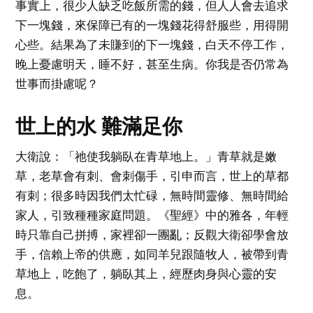
事實上，很少人缺乏吃飯所需的錢，但人人會去追求
下一塊錢，來保障已有的一塊錢花得舒服些，用得開
心些。結果為了未賺到的下一塊錢，白天不停工作，
晚上憂慮明天，睡不好，甚至生病。你我是否仍常為
世事而掛慮呢？
世上的水 難滿足你
大衛說：「祂使我躺臥在青草地上。」青草就是嫩
草，老草會有刺、會刺傷手，引申而言，世上的草都
有刺；很多時因我們太忙碌，無時間靈修、無時間給
家人，引致種種家庭問題。《聖經》中的雅各，年輕
時只靠自己拼搏，家裡卻一團亂；反觀大衛卻學會放
手，信賴上帝的供應，如同羊兒跟隨牧人，被帶到青
草地上，吃飽了，躺臥其上，經歷肉身與心靈的安
息。