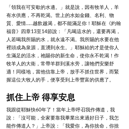
「領我在可安歇的水邊。」就是說，因有牧羊人，羊
有水供應，不再乾渴。世上的水如金錢、名利、物
質、愛情……越飲越渴，都不能滿足你！耶穌在《約翰
福音》四章13至14節說：「凡喝這水的，還要再渴，
人若喝我所賜的水，就永遠不渴。我所賜的水要在他
裡頭成為泉源，直湧到永生。」耶穌給的才是使你人
生滿足的活水，祂賜你的新生命，使你永不乾渴！作
牧羊人的大衛，常帶羊群到溪水旁，讓牠們安樂舒
適！同樣地，當他信靠上帝，放手不抓住世界，而緊
握這位大牧人的手，便享受到上帝豐富的供應了。
抓住上帝 得享安息
我跟從耶穌快60年了！當年上帝呼召我作傳道，我
說：「沒可能，全家要靠我畢業出來過好日子，我怎
能作傳道人？」上帝說：「我愛你，為你捨命，你捨