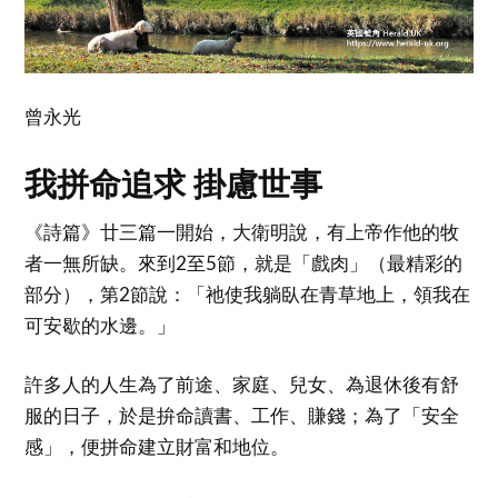
曾永光
我拼命追求 掛慮世事
《詩篇》廿三篇一開始，大衛明說，有上帝作他的牧
者一無所缺。來到2至5節，就是「戲肉」（最精彩的
部分），第2節說：「祂使我躺臥在青草地上，領我在
可安歇的水邊。」
許多人的人生為了前途、家庭、兒女、為退休後有舒
服的日子，於是拚命讀書、工作、賺錢；為了「安全
感」，便拼命建立財富和地位。