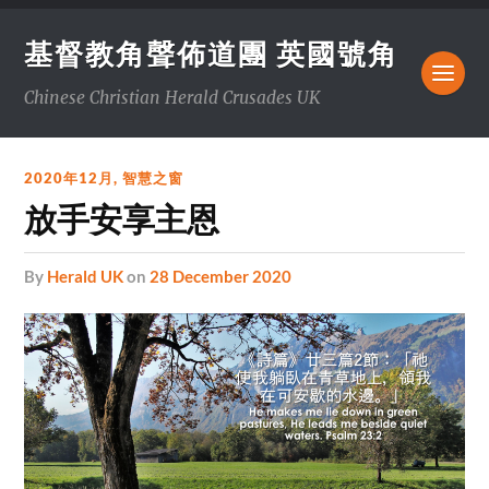
基督教角聲佈道團 英國號角
Chinese Christian Herald Crusades UK
2020年12月
,
智慧之窗
放手安享主恩
by
Herald UK
on
28 December 2020