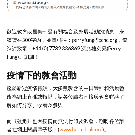
歡迎教會或團契刊登有關福音及外展活動的消息，來
稿請在300字內，並電郵往：perryfung@cchc.org，查
詢請致電：+44 (0) 7782 336869 馮兆雄弟兄(Perry
Fung)。謝謝！
疫情下的教會活動
鑑於新冠疫情持續，大多數教會的主日崇拜和活動暫
改為網上直播或轉播，請各位讀者直接與教會聯絡了
解如何分享、收看及參與。
而《號角》也因疫情而無法付印及派發，期盼各位讀
者在網上閱讀電子版：(
www.herald-uk.org
)。