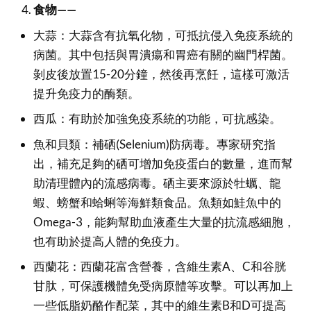
食物——
大蒜：大蒜含有抗氧化物，可抵抗侵入免疫系統的
病菌。其中包括與胃潰瘍和胃癌有關的幽門桿菌。
剝皮後放置15-20分鐘，然後再烹飪，這樣可激活
提升免疫力的酶類。
西瓜：有助於加強免疫系統的功能，可抗感染。
魚和貝類：補硒(Selenium)防病毒。專家研究指
出，補充足夠的硒可增加免疫蛋白的數量，進而幫
助清理體內的流感病毒。硒主要來源於牡蠣、龍
蝦、螃蟹和蛤蜊等海鮮類食品。魚類如鮭魚中的
Omega-3，能夠幫助血液產生大量的抗流感細胞，
也有助於提高人體的免疫力。
西蘭花：西蘭花富含營養，含維生素A、C和谷胱
甘肽，可保護機體免受病原體等攻擊。可以再加上
一些低脂奶酪作配菜，其中的維生素B和D可提高