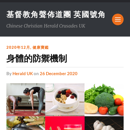
基督教角聲佈道團 英國號角
Chinese Christian Herald Crusades UK
2020年12月
,
健康寶鑑
身體的防禦機制
by
Herald UK
on
26 December 2020