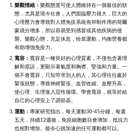
樂觀情緒：
樂觀態度可使人體維持在一個最佳的狀
態，尤其是現今社會，人們面臨壓力很大，巨大的
心理壓力會導致對人體免疫系統有抑制作用的荷爾
蒙成分增多，所以容易受到感冒或其他疾病的侵
襲。樂觀心態，充足休息，恰當運動，均衡營養都
有助增強免疫力。
寬容：
寬容是一種良好的心理質素，不僅包含著理
解和原諒，更顯示著氣度和胸襟、堅強和力量。一
個不會寬容，只知苛求別人的人，其心理往往處於
緊張狀態，導致神經緊張、血管收縮、血壓升高，
使心理、生理進入惡性循環。學會寬容，就等於給
自己的心理安上了調節器。
運動：
專家研究指出，每天運動30-45分鐘，每週
五天，持續12週後，免疫細胞數目會增加，抵抗力
也相對增加。能令心跳加速的任可運動都可以。