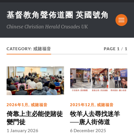
基督教角聲佈道團 英國號角
Chinese Christian Herald Crusades UK
CATEGORY:
戒賭福音
PAGE 1
/
1
2026年1月
,
戒賭福音
2025年12月
,
戒賭福音
倚靠上主必能使賭徒
牧羊人去尋找迷羊
變門徒
──唐人街佈道
1 January 2026
6 December 2025