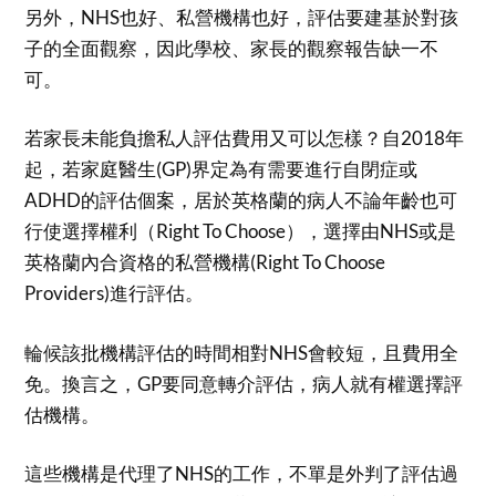
另外，NHS也好、私營機構也好，評估要建基於對孩
子的全面觀察，因此學校、家長的觀察報告缺一不
可。
若家長未能負擔私人評估費用又可以怎樣？自2018年
起，若家庭醫生(GP)界定為有需要進行自閉症或
ADHD的評估個案，居於英格蘭的病人不論年齡也可
行使選擇權利（Right To Choose），選擇由NHS或是
英格蘭內合資格的私營機構(Right To Choose
Providers)進行評估。
輪候該批機構評估的時間相對NHS會較短，且費用全
免。換言之，GP要同意轉介評估，病人就有權選擇評
估機構。
這些機構是代理了NHS的工作，不單是外判了評估過