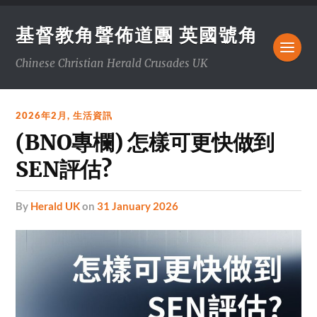
基督教角聲佈道團 英國號角
Chinese Christian Herald Crusades UK
2026年2月
,
生活資訊
(BNO專欄) 怎樣可更快做到
SEN評估?
by
Herald UK
on
31 January 2026