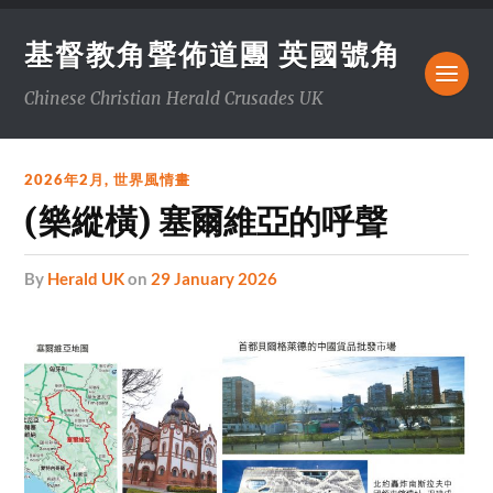
基督教角聲佈道團 英國號角
Chinese Christian Herald Crusades UK
2026年2月
,
世界風情畫
(樂縱橫) 塞爾維亞的呼聲
by
Herald UK
on
29 January 2026