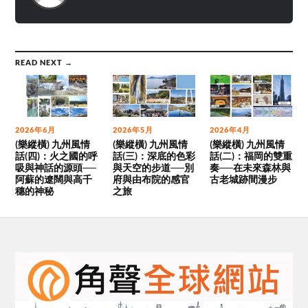
READ NEXT →
2026年6月
2026年5月
2026年4月
(樂縱橫) 九州風情
(樂縱橫) 九州風情
(樂縱橫) 九州風情
話(四)：火之國的呼
話(三)：深底的色彩
話(二)：福岡的雙重
吸與神話的源頭──
與天空的步道──別
奏──在未來森林與
阿蘇的遼闊與高千
府與由布院的感官
古老城跡間漫步
穗的神秘
之旅