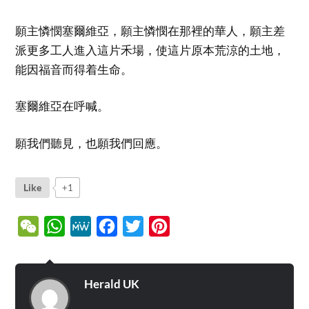
願主憐憫塞爾維亞，願主憐憫在那裡的華人，願主差
派更多工人進入這片禾場，使這片原本荒涼的土地，
能因福音而得着生命。
塞爾維亞在呼喊。
願我們聽見，也願我們回應。
Like
+1
WeChat
WhatsApp
MeWe
Facebook
Twitter
Pinterest
Herald UK