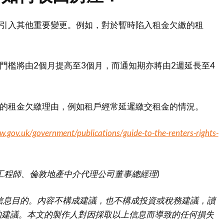
亦引入其他重要變更。例如，對於暫時陷入租金欠繳的租
。
繳門檻將由2個月提高至3個月，而通知期亦將由2週延長至4
性的租金欠繳理由，例如租戶經常延遲繳交租金的情況。
w.gov.uk/government/publications/guide-to-the-renters-rights-
工程師、倫敦地產中介代理公司董事總經理)
信息目的。內容不構成建議，也不構成投資或稅務建議，讀
的建議。本文的製作人對因採取以上信息而導致的任何損失