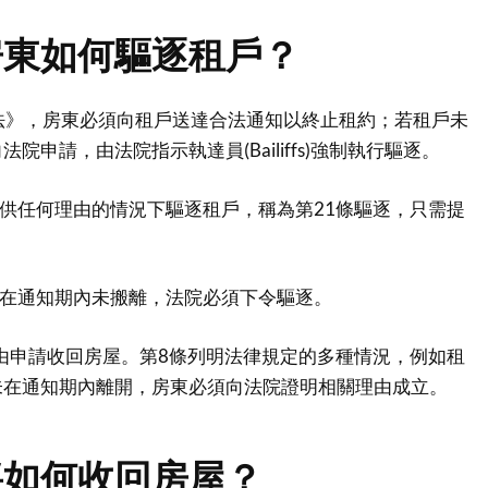
房東如何驅逐租戶？
住房法》，房東必須向租戶送達合法通知以終止租約；若租戶未
院申請，由法院指示執達員(Bailiffs)強制執行驅逐。
提供任何理由的情況下驅逐租戶，稱為第21條驅逐，只需提
戶在通知期內未搬離，法院必須下令驅逐。
理由申請收回房屋。第8條列明法律規定的多種情況，例如租
未在通知期內離開，房東必須向法院證明相關理由成立。
將如何收回房屋？