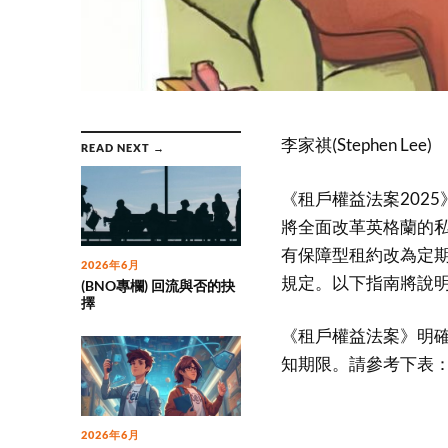
李家祺(Stephen Lee)
READ NEXT →
《租戶權益法案2025
將全面改革英格蘭的私
有保障型租約改為定
2026年6月
規定。以下指南將說
(BNO專欄) 回流與否的抉
擇
《租戶權益法案》明
知期限。請參考下表
2026年6月