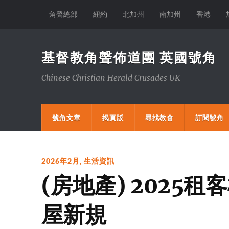
角聲總部
紐約
北加州
南加州
香港
基督教角聲佈道團 英國號角
Chinese Christian Herald Crusades UK
號角文章
揭頁版
尋找教會
訂閱號角
2026年2月
,
生活資訊
(房地產) 2025
屋新規