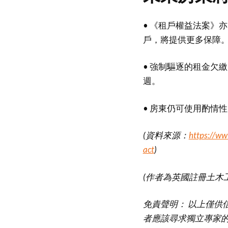
• 《租戶權益法案》
戶，將提供更多保障
• 強制驅逐的租金欠
週。
• 房東仍可使用酌情
(資料來源：
https://ww
act
)
(作者為英國註冊土木
免責聲明： 以上僅供
者應該尋求獨立專家