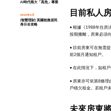
AI時代兩大「高危」專業
目前私人
2026年6月
(智慧理財) 英國稅務居民
身分全攻略
• 根據《1988年
按期搬離，房東必須向法
• 目前房東可在無需
前2個月通知租戶。
• 在此情況下，如租
• 房東亦可依第8條
戶積欠租金。若租戶
未來房東