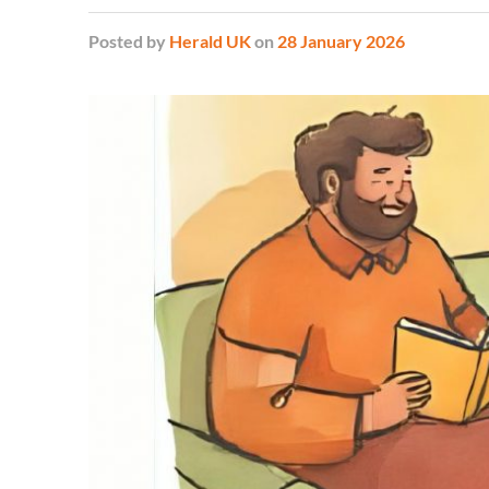
Posted
by
Herald UK
on
28 January 2026