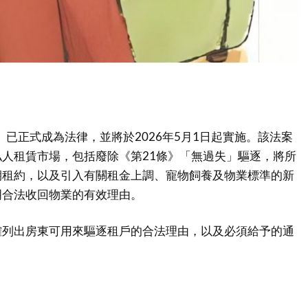
》已正式成為法律，並將於2026年5月1日起實施。該法案
人租賃市場，包括廢除《第21條》「無過失」驅逐，將所
期租約，以及引入有關租金上調、寵物飼養及物業標準的新
明合法收回物業的有效理由。
確列出房東可用來驅逐租戶的合法理由，以及必須給予的通
：